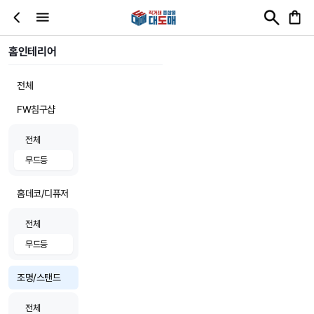
홈인테리어
전체
FW침구샵
전체
무드등
홈데코/디퓨저
전체
무드등
조명/스탠드
전체