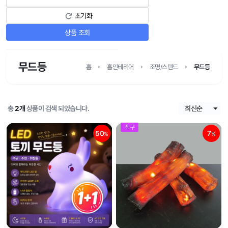
초기화
상품 조회
무드등
홈
홈인테리어
조명/스탠드
무드등
총
2개
상품이 검색 되었습니다.
직구
50
7
%
%