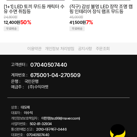
[1+1] LED 토끼 무드등 캐릭터 수
(직구) 감성 불멍 LED 장작 조명 캠
유 수면 취침등
핑 인테리어 장식 램프 무드등
24,800원
45,000원
50%
7%
12,400원
41,500원
무료배송
무료배송
이용약관
개인정보 처리방침
공지사항
주문조회
07040507440
고객센터 :
675001-04-270509
계좌번호 :
은행 :
국민은행
예금주 :
(주)수익마켓
상호 :
대도매
대표자 :
이수익
개인정보보호책임자 :
이한령(toz99@naver.com)
사업자번호 :
502-81-32934
통신판매업 신고 :
2010-대구북구-0446
대표번호 :
07040507440