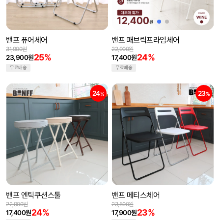
밴프 퓨어체어
밴프 패브릭프라임체어
31,900원
22,900원
25%
24%
23,900원
17,400원
무료배송
무료배송
24
23
%
%
밴프 엔틱쿠션스툴
밴프 메티스체어
22,900원
23,500원
24%
23%
17,400원
17,900원