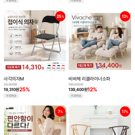
무료배송
무료배송
25
12
%
%
사각의자M
비바체 리클라이너소파
25,900원
160,000원
25%
12%
19,310원
139,400원
무료배송
무료배송
7
17
%
%