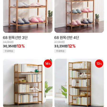
68 원목선반 3단
68 원목선반 4단
34,900원
37,900원
13%
12%
30,350원
33,230원
무료배송
무료배송
14
13
%
%