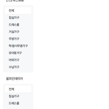
안전/호신용품
전체
침실가구
드레스룸
거실가구
주방가구
학생/사무용가구
유아동가구
야외가구
수납가구
셀프인테리어
전체
침실가구
드레스룸