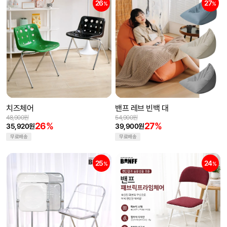
26
27
%
%
치즈체어
밴프 레브 빈백 대
48,900원
54,900원
26%
27%
35,920원
39,900원
무료배송
무료배송
25
24
%
%