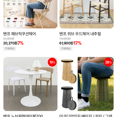
밴프 패브릭쿠션체어
밴프 위브 우드체어 내추럴
21,900원
74,900원
7%
17%
20,270원
61,900원
무료배송
무료배송
19
28
%
%
밴프 노브원형테이블700
아코디언의자 베이지 / 카키 / 그레