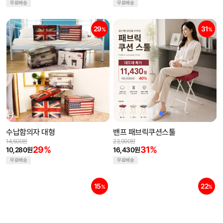
무료배송
무료배송
29
31
%
%
수납함의자 대형
밴프 패브릭쿠션스툴
14,500원
23,900원
29%
31%
10,280원
16,430원
무료배송
무료배송
15
22
%
%