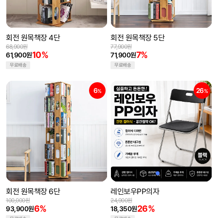
회전 원목책장 4단
회전 원목책장 5단
68,900원
77,900원
10%
7%
61,900원
71,900원
무료배송
무료배송
6
26
%
%
회전 원목책장 6단
레인보우PP의자
100,000원
24,900원
6%
26%
93,900원
18,350원