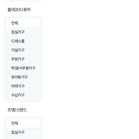
홈데코/디퓨저
전체
침실가구
드레스룸
거실가구
주방가구
학생/사무용가구
유아동가구
야외가구
수납가구
조명/스탠드
전체
침실가구