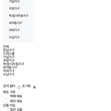
거실가구
주방가구
학생/사무용가구
유아동가구
야외가구
수납가구
전체
침실가구
드레스룸
거실가구
주방가구
학생/사무용가구
유아동가구
야외가구
수납가구
검색 필터
초기화
배송 구분
택배 배송
해외 배송
상품 타입
일반 상품