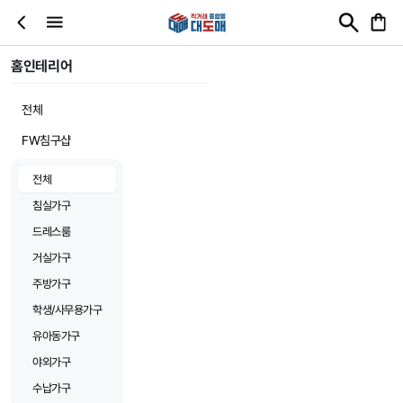
홈인테리어
전체
FW침구샵
전체
침실가구
드레스룸
거실가구
주방가구
학생/사무용가구
유아동가구
야외가구
수납가구