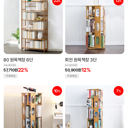
22
12
%
%
80 원목책장 6단
회전 원목책장 3단
74,900원
57,900원
22%
12%
57,710원
50,900원
무료배송
무료배송
10
7
%
%