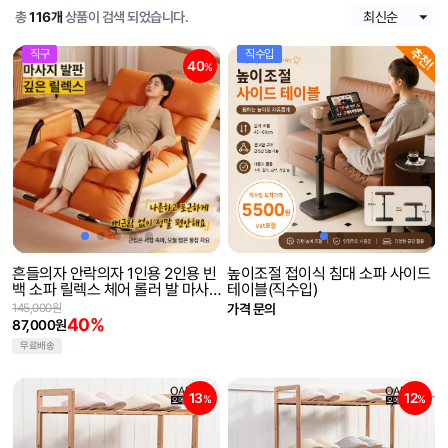
총
116개
상품이 검색 되었습니다.
직구
직수입
40
%
흔들의자 안락의자 1인용 2인용 빈
높이조절 접이식 침대 소파 사이드
백 소파 릴렉스 체어 롤러 발 마사
테이블(직수입)
지(해외직구)
145,000원
가격 문의
40%
87,000원
무료배송
13
12
%
%