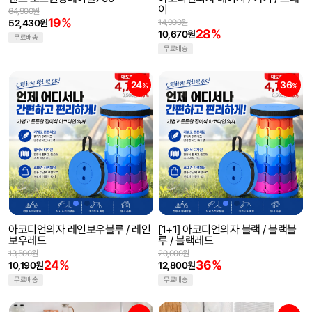
이
64,900원
19%
52,430원
14,900원
28%
10,670원
무료배송
무료배송
24
36
%
%
아코디언의자 레인보우블루 / 레인
[1+1] 아코디언의자 블랙 / 블랙블
보우레드
루 / 블랙레드
13,500원
20,000원
24%
36%
10,190원
12,800원
무료배송
무료배송