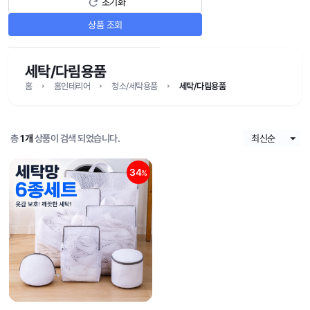
초기화
상품 조회
세탁/다림용품
홈
홈인테리어
청소/세탁용품
세탁/다림용품
총
1개
상품이 검색 되었습니다.
34
%