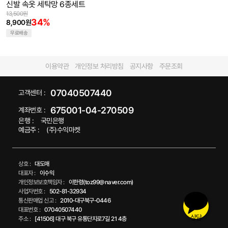
신발 속옷 세탁망 6종세트
13,500원
34%
8,900원
무료배송
이용약관
개인정보 처리방침
공지사항
주문조회
07040507440
고객센터 :
675001-04-270509
계좌번호 :
은행 :
국민은행
예금주 :
(주)수익마켓
상호 :
대도매
대표자 :
이수익
개인정보보호책임자 :
이한령(toz99@naver.com)
사업자번호 :
502-81-32934
통신판매업 신고 :
2010-대구북구-0446
대표번호 :
07040507440
상담
주소 :
[41506] 대구 북구 유통단지로7길 21 4층