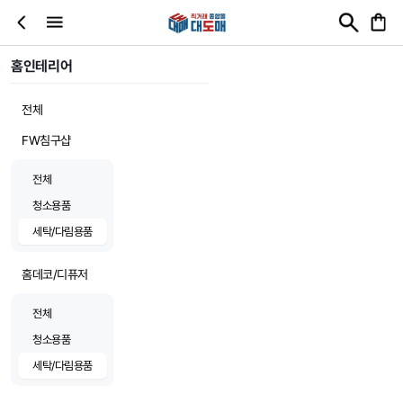
홈인테리어
전체
FW침구샵
전체
청소용품
세탁/다림용품
홈데코/디퓨저
전체
청소용품
세탁/다림용품