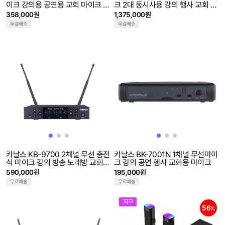
이크 강의용 공연용 교회 마이크 깨
크 2대 동시사용 강의 행사 교회 마
끗한 음질 노이즈 최소화
이크 고음질 무선마이크
358,000원
1,375,000원
무료배송
무료배송
카날스 KB-9700 2채널 무선 충전
카날스 BK-7001N 1채널 무선마이
식 마이크 강의 방송 노래방 교회
크 강의 공연 행사 교회용 마이크
행사용 마이크
590,000원
195,000원
무료배송
무료배송
직구
56
%