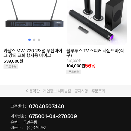
카날스 MW-720 2채널 무선마이
블루투스 TV 스피커 사운드바(직
크 강의 교회 행사용 마이크
구)
539,000원
240,000원
56%
104,000원
무료배송
무료배송
이용약관
개인정보 처리방침
공지사항
주문조회
07040507440
고객센터 :
675001-04-270509
계좌번호 :
은행 :
국민은행
예금주 :
(주)수익마켓