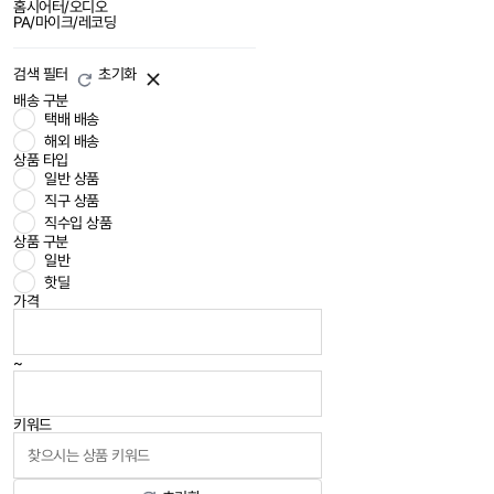
홈시어터/오디오
PA/마이크/레코딩
검색 필터
초기화
배송 구분
택배 배송
해외 배송
상품 타입
일반 상품
직구 상품
직수입 상품
상품 구분
일반
핫딜
가격
~
키워드