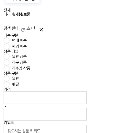
전체
다리미/재봉/보풀
검색 필터
초기화
배송 구분
택배 배송
해외 배송
상품 타입
일반 상품
직구 상품
직수입 상품
상품 구분
일반
핫딜
가격
~
키워드