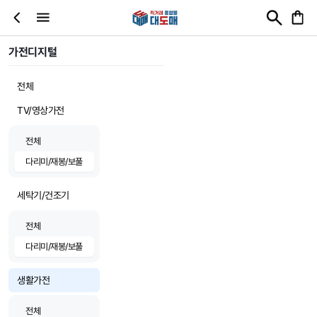
가전디지털
전체
TV/영상가전
전체
다리미/재봉/보풀
세탁기/건조기
전체
다리미/재봉/보풀
생활가전
전체