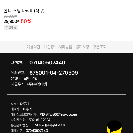
핸디 스팀 다리미(직구)
60,000원
50%
29,900원
무료배송
이용약관
개인정보 처리방침
공지사항
주문조회
07040507440
고객센터 :
675001-04-270509
계좌번호 :
은행 :
국민은행
예금주 :
(주)수익마켓
상호 :
대도매
대표자 :
이수익
개인정보보호책임자 :
이한령(toz99@naver.com)
사업자번호 :
502-81-32934
통신판매업 신고 :
2010-대구북구-0446
대표번호 :
07040507440