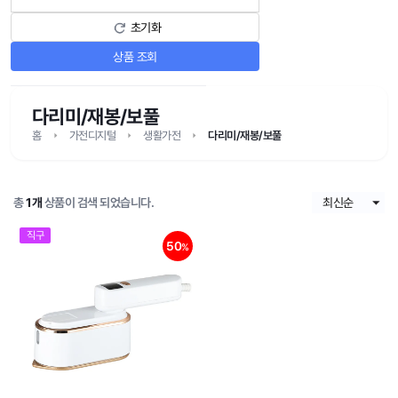
초기화
상품 조회
다리미/재봉/보풀
홈
가전디지털
생활가전
다리미/재봉/보풀
총
1개
상품이 검색 되었습니다.
직구
50
%