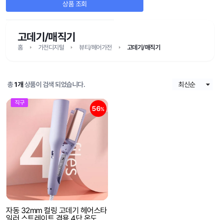
상품 조회
고데기/매직기
홈
가전디지털
뷰티/헤어가전
고데기/매직기
총
1개
상품이 검색 되었습니다.
직구
56
%
자동 32mm 컬링 고데기 헤어스타
일러 스트레이트 겸용 4단 온도조