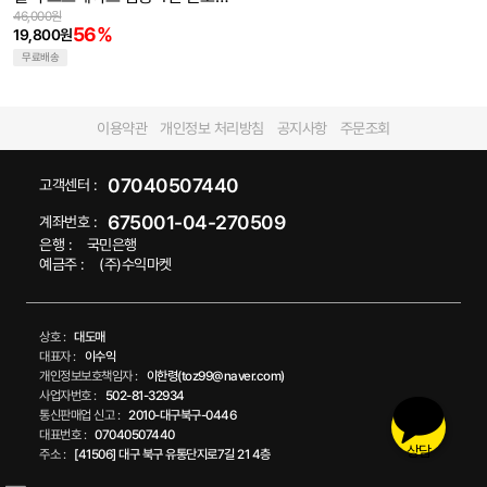
절 매직기(직구)
46,000원
56%
19,800원
무료배송
이용약관
개인정보 처리방침
공지사항
주문조회
07040507440
고객센터 :
675001-04-270509
계좌번호 :
은행 :
국민은행
예금주 :
(주)수익마켓
상호 :
대도매
대표자 :
이수익
개인정보보호책임자 :
이한령(toz99@naver.com)
사업자번호 :
502-81-32934
통신판매업 신고 :
2010-대구북구-0446
대표번호 :
07040507440
상담
주소 :
[41506] 대구 북구 유통단지로7길 21 4층