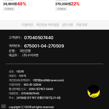
49%
22%
39,900원
270,000원
무료배송
무료배송
이용약관
개인정보 처리방침
공지사항
주문조회
07040507440
고객센터 :
675001-04-270509
계좌번호 :
은행 :
국민은행
예금주 :
(주)수익마켓
상호 :
대도매
대표자 :
이수익
개인정보보호책임자 :
이한령(toz99@naver.com)
사업자번호 :
502-81-32934
통신판매업 신고 :
2010-대구북구-0446
대표번호 :
07040507440
상담
주소 :
[41506] 대구 북구 유통단지로7길 21 4층
copyright ⓒ 대도매 all rights reserved.