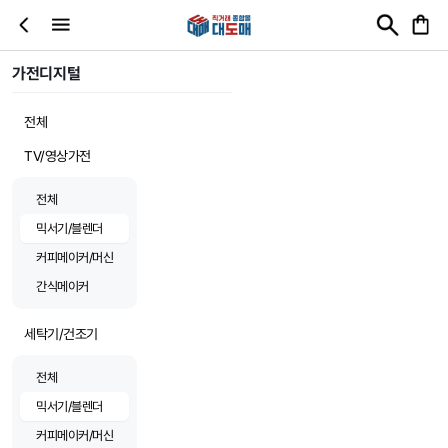
가전디지털
전체
TV/영상가전
전체
믹서기/블렌더
커피메이커/머신
간식메이커
세탁기/건조기
전체
믹서기/블렌더
커피메이커/머신