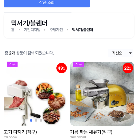
상품 조회
믹서기/블렌더
홈
가전디지털
주방가전
믹서기/블렌더
총
2개
상품이 검색 되었습니다.
직구
직구
49
22
%
%
고기 다지기(직구)
기름 짜는 채유기(직구)
79,000원
350,000원