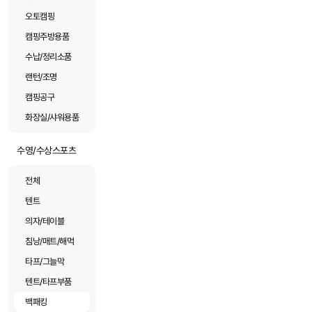
오토캠핑
캠핑주방용품
수납/정리소품
랜턴/조명
캠핑공구
화장실/샤워용품
수영/수상스포츠
전체
텐트
의자/테이블
침낭/매트/해먹
타프/그늘막
텐트/타프부품
백패킹