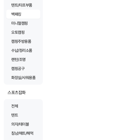
텐트/타프부품
백패킹
미니멀캠핑
오토캠핑
캠핑주방용품
수납/정리소품
랜턴/조명
캠핑공구
화장실/샤워용품
스포츠잡화
전체
텐트
의자/테이블
침낭/매트/해먹