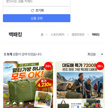
초기화
상품 조회
백패킹
홈
스포츠/레저
캠핑전문관
백패킹
총
5개
상품이 검색 되었습니다.
39
26
%
%