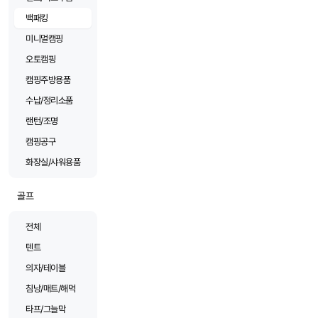
백패킹
미니멀캠핑
오토캠핑
캠핑주방용품
수납/정리소품
랜턴/조명
캠핑공구
화장실/샤워용품
골프
전체
텐트
의자/테이블
침낭/매트/해먹
타프/그늘막