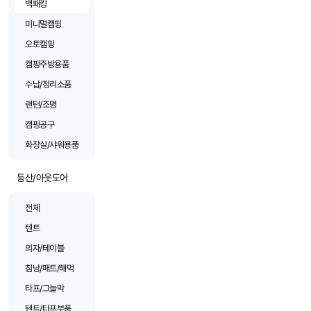
백패킹
미니멀캠핑
오토캠핑
캠핑주방용품
수납/정리소품
랜턴/조명
캠핑공구
화장실/샤워용품
등산/아웃도어
전체
텐트
의자/테이블
침낭/매트/해먹
타프/그늘막
텐트/타프부품