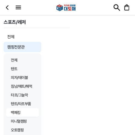
스포츠/레저
전체
캠핑전문관
전체
텐트
의자/테이블
침낭/매트/해먹
타프/그늘막
텐트/타프부품
백패킹
미니멀캠핑
오토캠핑