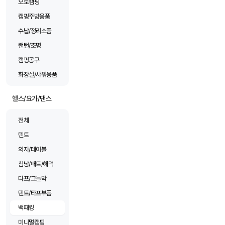
오토캠핑
캠핑주방용품
수납/정리소품
랜턴/조명
캠핑공구
화장실/샤워용품
헬스/요가/댄스
전체
텐트
의자/테이블
침낭/매트/해먹
타프/그늘막
텐트/타프부품
백패킹
미니멀캠핑