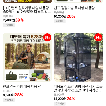
[1+1] 밴프 멀티가방 대형 대용량
밴프 캠핑가방 특대형 대용량
숄더백 수납 아웃도어 다용도 멀티
13,900원
케이스 캠핑가방
26%
18,800원
10,200원
39%
11,460원
무료배송
무료배송
28
24
%
%
밴프 캠핑가방 대형 대용량
다용도 건조망 캠핑 생선 식기 그물
망 4단 사각 건조망 야외 사각건조
11,900원
망
28%
8,500원
18,900원
24%
14,200원
무료배송
무료배송