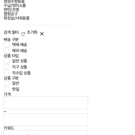
캠핑주방용품
수납/정리소품
랜턴/조명
캠핑공구
화장실/샤워용품
검색 필터
초기화
배송 구분
택배 배송
해외 배송
상품 타입
일반 상품
직구 상품
직수입 상품
상품 구분
일반
핫딜
가격
~
키워드