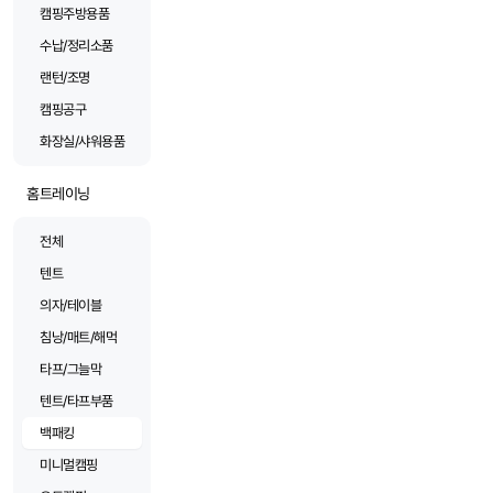
캠핑주방용품
수납/정리소품
랜턴/조명
캠핑공구
화장실/샤워용품
홈트레이닝
전체
텐트
의자/테이블
침낭/매트/해먹
타프/그늘막
텐트/타프부품
백패킹
미니멀캠핑