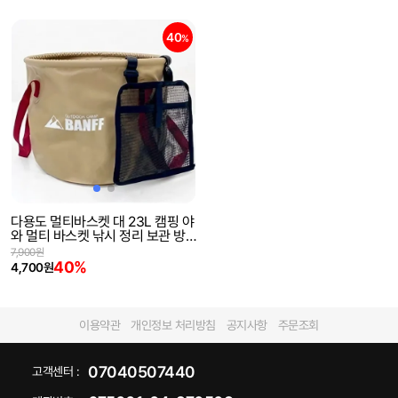
40
%
다용도 멀티바스켓 대 23L 캠핑 야
와 멀티 바스켓 낚시 정리 보관 방
수
7,900원
40%
4,700원
이용약관
개인정보 처리방침
공지사항
주문조회
07040507440
고객센터 :