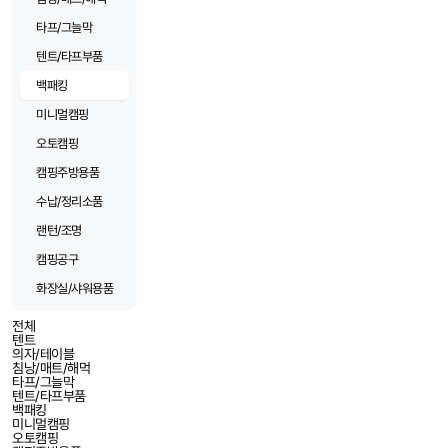
타프/그늘막
텐트/타프부품
백패킹
미니멀캠핑
오토캠핑
캠핑주방용품
수납/정리소품
랜턴/조명
캠핑공구
화장실/샤워용품
전체
텐트
의자/테이블
침낭/매트/해먹
타프/그늘막
텐트/타프부품
백패킹
미니멀캠핑
오토캠핑