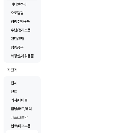
미니멀캠핑
오토캠핑
캠핑주방용품
수납/정리소품
랜턴/조명
캠핑공구
화장실/샤워용품
자전거
전체
텐트
의자/테이블
침낭/매트/해먹
타프/그늘막
텐트/타프부품