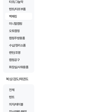
타프/그늘막
텐트/타프부품
백패킹
미니멀캠핑
오토캠핑
캠핑주방용품
수납/정리소품
랜턴/조명
캠핑공구
화장실/샤워용품
복싱/검도/태권도
전체
텐트
의자/테이블
침낭/매트/해먹