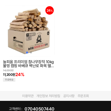
24
%
늘피움 프리미엄 참나무장작 10kg
불멍 캠핑 바베큐 벽난로 화목 땔감
우드 기계건조
14,900원
24%
11,200원
무료배송
이용약관
개인정보 처리방침
공지사항
주문조회
07040507440
고객센터 :