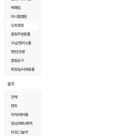
백패킹
미니멀캠핑
오토캠핑
캠핑주방용품
수납/정리소품
랜턴/조명
캠핑공구
화장실/샤워용품
골프
전체
텐트
의자/테이블
침낭/매트/해먹
타프/그늘막