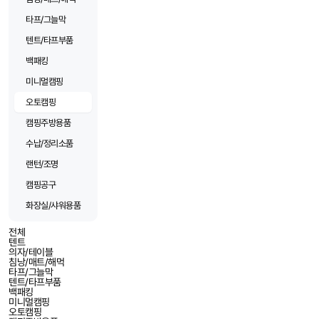
타프/그늘막
텐트/타프부품
백패킹
미니멀캠핑
오토캠핑
캠핑주방용품
수납/정리소품
랜턴/조명
캠핑공구
화장실/샤워용품
전체
텐트
의자/테이블
침낭/매트/해먹
타프/그늘막
텐트/타프부품
백패킹
미니멀캠핑
오토캠핑