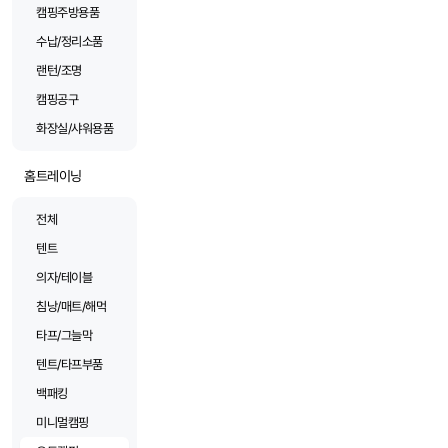
캠핑주방용품
수납/정리소품
랜턴/조명
캠핑공구
화장실/샤워용품
홈트레이닝
전체
텐트
의자/테이블
침낭/매트/해먹
타프/그늘막
텐트/타프부품
백패킹
미니멀캠핑