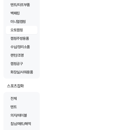
텐트/타프부품
백패킹
미니멀캠핑
오토캠핑
캠핑주방용품
수납/정리소품
랜턴/조명
캠핑공구
화장실/샤워용품
스포츠잡화
전체
텐트
의자/테이블
침낭/매트/해먹