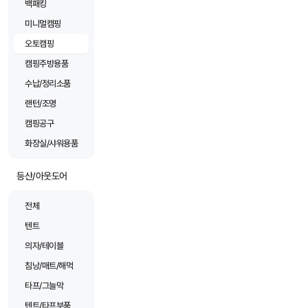
백패킹
미니멀캠핑
오토캠핑
캠핑주방용품
수납/정리소품
랜턴/조명
캠핑공구
화장실/샤워용품
등산/아웃도어
전체
텐트
의자/테이블
침낭/매트/해먹
타프/그늘막
텐트/타프부품