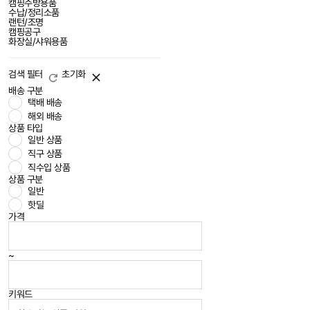
캠핑주방용품
수납/정리소품
랜턴/조명
캠핑공구
화장실/샤워용품
검색 필터
초기화
배송 구분
택배 배송
해외 배송
상품 타입
일반 상품
직구 상품
직수입 상품
상품 구분
일반
핫딜
가격
~
키워드