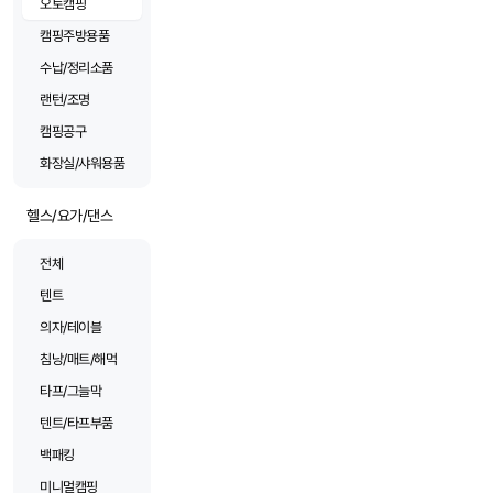
오토캠핑
캠핑주방용품
수납/정리소품
랜턴/조명
캠핑공구
화장실/샤워용품
헬스/요가/댄스
전체
텐트
의자/테이블
침낭/매트/해먹
타프/그늘막
텐트/타프부품
백패킹
미니멀캠핑