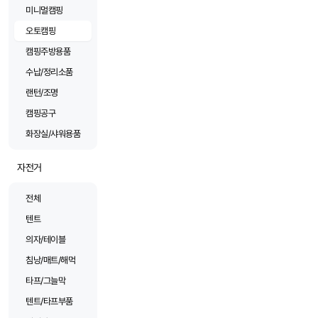
미니멀캠핑
오토캠핑
캠핑주방용품
수납/정리소품
랜턴/조명
캠핑공구
화장실/샤워용품
자전거
전체
텐트
의자/테이블
침낭/매트/해먹
타프/그늘막
텐트/타프부품