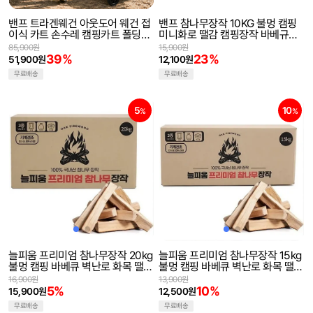
밴프 트라겐웨건 아웃도어 웨건 접
밴프 참나무장작 10KG 불멍 캠핑
이식 카트 손수레 캠핑카트 폴딩카
미니화로 땔감 캠핑장작 바베규장
트
작 불멍장작
85,900원
15,900원
39%
23%
51,900원
12,100원
무료배송
무료배송
5
10
%
%
늘피움 프리미엄 참나무장작 20kg
늘피움 프리미엄 참나무장작 15kg
불멍 캠핑 바베큐 벽난로 화목 땔감
불멍 캠핑 바베큐 벽난로 화목 땔감
우드 기계건조
우드 기계건조
16,900원
13,900원
5%
10%
15,900원
12,500원
무료배송
무료배송