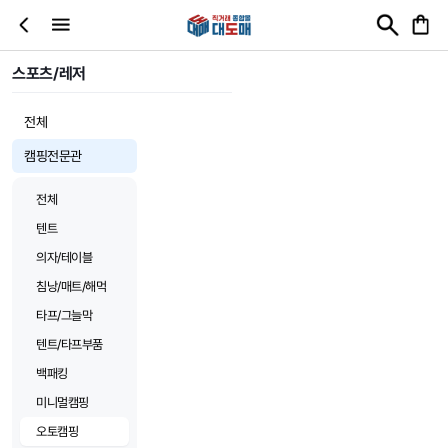
스포츠/레저
전체
캠핑전문관
전체
텐트
의자/테이블
침낭/매트/해먹
타프/그늘막
텐트/타프부품
백패킹
미니멀캠핑
오토캠핑