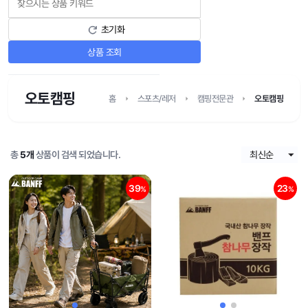
초기화
상품 조회
오토캠핑
홈
스포츠/레저
캠핑전문관
오토캠핑
총
5개
상품이 검색 되었습니다.
39
23
%
%