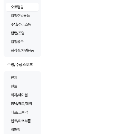
오토캠핑
캠핑주방용품
수납/정리소품
랜턴/조명
캠핑공구
화장실/샤워용품
수영/수상스포츠
전체
텐트
의자/테이블
침낭/매트/해먹
타프/그늘막
텐트/타프부품
백패킹