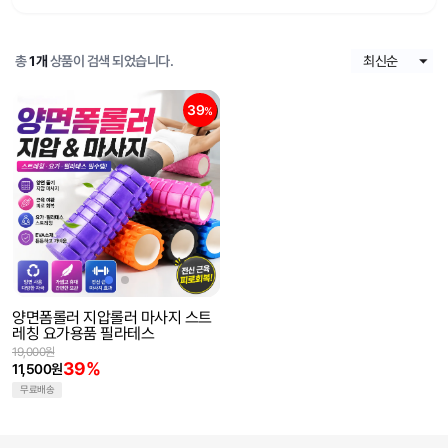
총
1개
상품이 검색 되었습니다.
39
%
양면폼롤러 지압롤러 마사지 스트
레칭 요가용품 필라테스
19,000원
39%
11,500원
무료배송