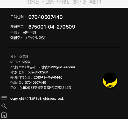
이용약관
개인정보 처리방침
공지사항
주문조회
07040507440
고객센터 :
675001-04-270509
계좌번호 :
은행 :
국민은행
예금주 :
(주)수익마켓
상호 :
대도매
대표자 :
이수익
개인정보보호책임자 :
이한령(toz99@naver.com)
사업자번호 :
502-81-32934
통신판매업 신고 :
2010-대구북구-0446
대표번호 :
07040507440
상담
주소 :
[41506] 대구 북구 유통단지로7길 21 4층
copyright ⓒ 대도매 all rights reserved.