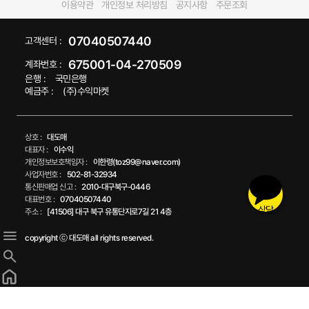
이용약관
개인정보 처리방침
공지사항
주문조회
07040507440
고객센터 :
675001-04-270509
계좌번호 :
은행 :
국민은행
예금주 :
(주)수익마켓
상호 :
대도매
대표자 :
이수익
개인정보보호책임자 :
이한령(toz99@naver.com)
사업자번호 :
502-81-32934
통신판매업 신고 :
2010-대구북구-0446
대표번호 :
07040507440
상담
주소 :
[41506] 대구 북구 유통단지로7길 21 4층
copyright ⓒ 대도매 all rights reserved.