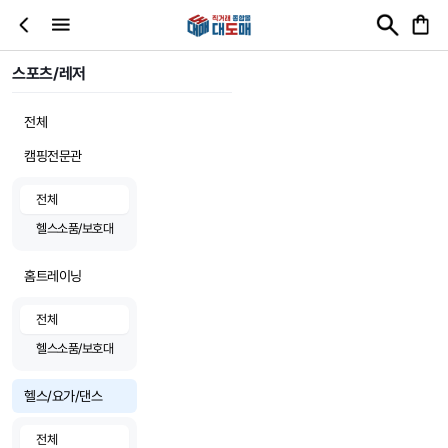
스포츠/레저
전체
캠핑전문관
전체
헬스소품/보호대
홈트레이닝
전체
헬스소품/보호대
헬스/요가/댄스
전체