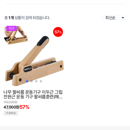
총
1개
상품이 검색 되었습니다.
직구
57
%
나무 팔씨름 운동기구 이두근 그립
전완근 운동 기구 팔씨름훈련(해외
직구)
110,000원
57%
47,000원
무료배송