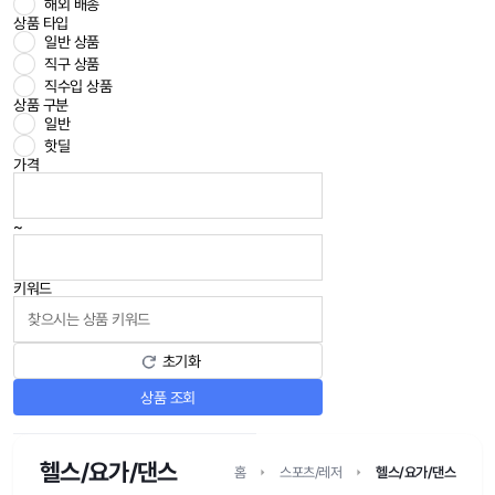
해외 배송
상품 타입
일반 상품
직구 상품
직수입 상품
상품 구분
일반
핫딜
가격
~
키워드
초기화
상품 조회
헬스/요가/댄스
홈
스포츠/레저
헬스/요가/댄스