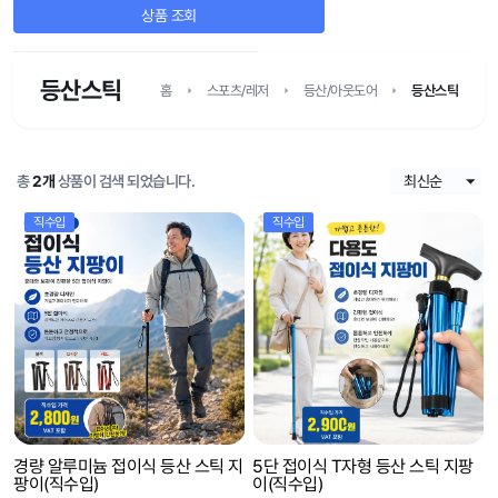
상품 조회
등산스틱
홈
스포츠/레저
등산/아웃도어
등산스틱
총
2개
상품이 검색 되었습니다.
직수입
직수입
경량 알루미늄 접이식 등산 스틱 지
5단 접이식 T자형 등산 스틱 지팡
팡이(직수입)
이(직수입)