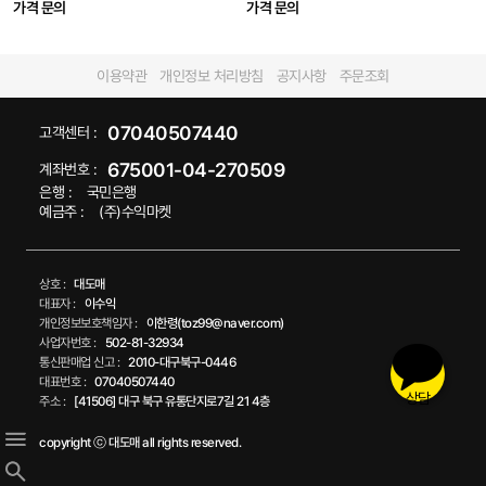
가격 문의
가격 문의
이용약관
개인정보 처리방침
공지사항
주문조회
07040507440
고객센터 :
675001-04-270509
계좌번호 :
은행 :
국민은행
예금주 :
(주)수익마켓
상호 :
대도매
대표자 :
이수익
개인정보보호책임자 :
이한령(toz99@naver.com)
사업자번호 :
502-81-32934
통신판매업 신고 :
2010-대구북구-0446
대표번호 :
07040507440
상담
주소 :
[41506] 대구 북구 유통단지로7길 21 4층
copyright ⓒ 대도매 all rights reserved.