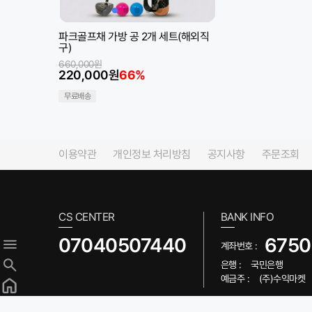
파크골프채 가방 공 2개 세트(해외직
구)
660,000원
220,000원
66%
무료배송
이용약관
개인정보 처리방침
공지사항
주문조회
CS CENTER
BANK INFO
07040507440
6750
계좌번호 :
은행 :
국민은행
예금주 :
(주)수익마켓