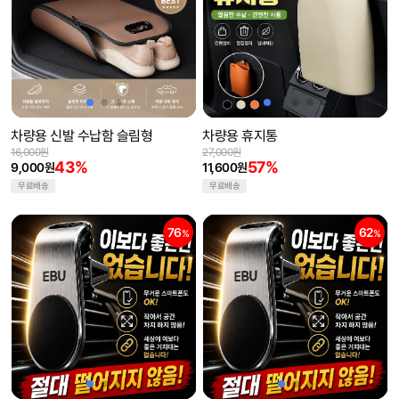
차량용 신발 수납함 슬림형
차량용 휴지통
16,000원
27,000원
43%
57%
9,000원
11,600원
무료배송
무료배송
76
62
%
%