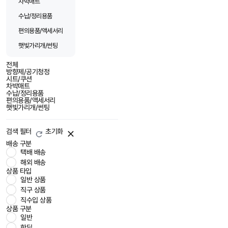
차박매트
수납/정리용품
편의용품/액세서리
햇빛가리개/썬팅
전체
방향제/공기청정
시트/쿠션
차박매트
수납/정리용품
편의용품/액세서리
햇빛가리개/썬팅
검색 필터
초기화
배송 구분
택배 배송
해외 배송
상품 타입
일반 상품
직구 상품
직수입 상품
상품 구분
일반
핫딜