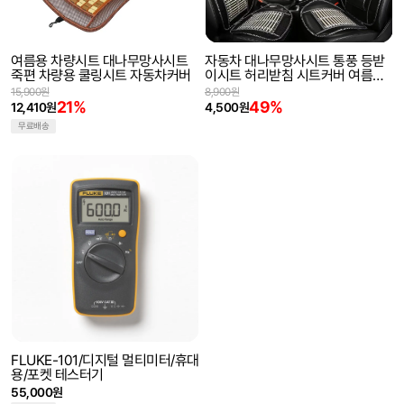
여름용 차량시트 대나무망사시트
자동차 대나무망사시트 통풍 등받
죽편 차량용 쿨링시트 자동차커버
이시트 허리받침 시트커버 여름카
시트 쿨링시트
15,900원
8,900원
21%
49%
12,410원
4,500원
무료배송
FLUKE-101/디지털 멀티미터/휴대
용/포켓 테스터기
55,000원