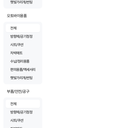
햇빛가리개/썬팅
오토바이용품
전체
방향제/공기청정
시트/쿠션
차박매트
수납/정리용품
편의용품/액세서리
햇빛가리개/썬팅
부품/안전/공구
전체
방향제/공기청정
시트/쿠션