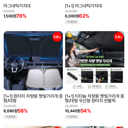
마그네틱거치대
[1+1] 마그네틱거치대
6,500원
16,000원
76%
62%
1,500원
6,000원
무료배송
58
54
%
%
[1+1] 원터치 차량용 햇빛가리개 중
[1+1] 티타늄 차량용 햇빛가리개 중
형/대형
형/대형 우산형 원터치 썬블럭
20,800원
22,800원
58%
54%
8,680원
10,440원
무료배송
무료배송