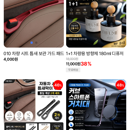
010 차량 시트 틈새 보관 가드 패드
1+1 차량용 방향제 180ml 디퓨저
4,000원
18,000원
38%
11,000원
무료배송
46
48
%
%