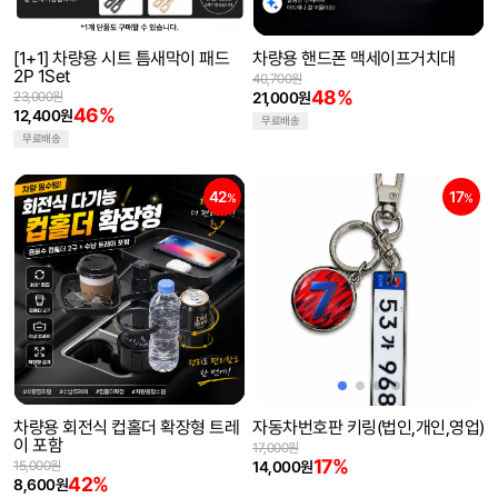
[1+1] 차량용 시트 틈새막이 패드
차량용 핸드폰 맥세이프거치대
2P 1Set
40,700원
48%
23,000원
21,000원
46%
12,400원
무료배송
무료배송
42
17
%
%
차량용 회전식 컵홀더 확장형 트레
자동차번호판 키링(법인,개인,영업)
이 포함
17,000원
17%
15,000원
14,000원
42%
8,600원