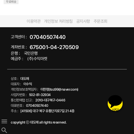
무료배송
이용약관
개인정보 처리방침
공지사항
주문조회
07040507440
고객센터 :
675001-04-270509
계좌번호 :
은행 :
국민은행
예금주 :
(주)수익마켓
상호 :
대도매
대표자 :
이수익
개인정보보호책임자 :
이한령(toz99@naver.com)
사업자번호 :
502-81-32934
통신판매업 신고 :
2010-대구북구-0446
대표번호 :
07040507440
상담
주소 :
[41506] 대구 북구 유통단지로7길 21 4층
copyright ⓒ 대도매 all rights reserved.