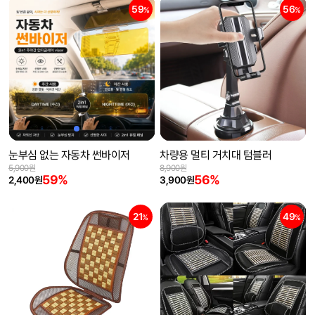
59
56
%
%
눈부심 없는 자동차 썬바이저
차량용 멀티 거치대 텀블러
5,900원
8,900원
59%
56%
2,400원
3,900원
21
49
%
%