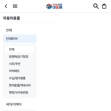
자동차용품
전체
인테리어
전체
방향제/공기청정
시트/쿠션
차박매트
수납/정리용품
편의용품/액세서리
햇빛가리개/썬팅
세차/카케어