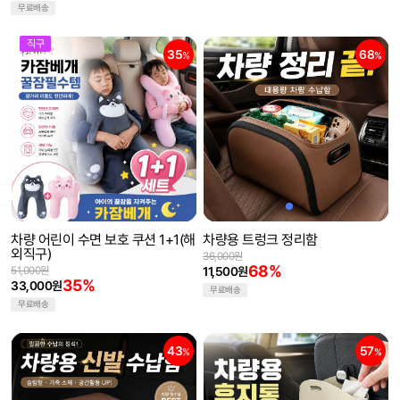
무료배송
직구
35
68
%
%
차량 어린이 수면 보호 쿠션 1+1(해
차량용 트렁크 정리함
외직구)
36,000원
68%
51,000원
11,500원
35%
33,000원
무료배송
무료배송
43
57
%
%