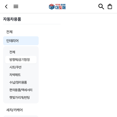
자동차용품
전체
인테리어
전체
방향제/공기청정
시트/쿠션
차박매트
수납/정리용품
편의용품/액세서리
햇빛가리개/썬팅
세차/카케어