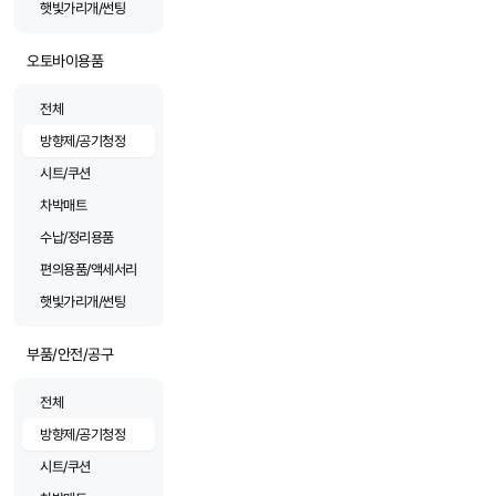
햇빛가리개/썬팅
오토바이용품
전체
방향제/공기청정
시트/쿠션
차박매트
수납/정리용품
편의용품/액세서리
햇빛가리개/썬팅
부품/안전/공구
전체
방향제/공기청정
시트/쿠션