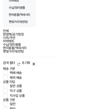
차박매트
수납/정리용품
편의용품/액세서리
햇빛가리개/썬팅
전체
방향제/공기청정
시트/쿠션
차박매트
수납/정리용품
편의용품/액세서리
햇빛가리개/썬팅
검색 필터
초기화
배송 구분
택배 배송
해외 배송
상품 타입
일반 상품
직구 상품
직수입 상품
상품 구분
일반
핫딜