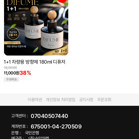
1+1 차량용 방향제 180ml 디퓨저
18,000원
38%
11,000원
무료배송
이용약관
개인정보 처리방침
공지사항
주문조회
07040507440
고객센터 :
675001-04-270509
계좌번호 :
은행 :
국민은행
예금주 :
(주)수익마켓