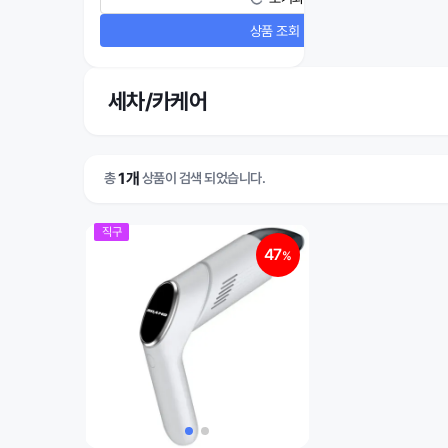
상품 조회
세차/카케어
1개
총
상품이 검색 되었습니다.
직구
47
%