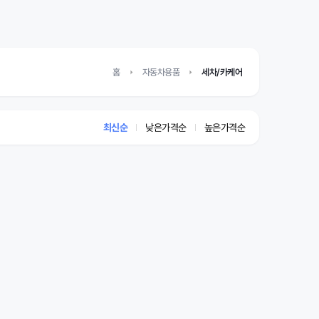
홈
자동차용품
세차/카케어
최신순
낮은가격순
높은가격순