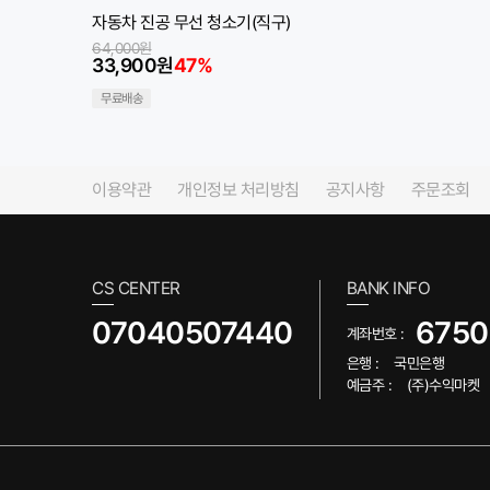
자동차 진공 무선 청소기(직구)
64,000원
33,900원
47%
무료배송
이용약관
개인정보 처리방침
공지사항
주문조회
CS CENTER
BANK INFO
07040507440
6750
계좌번호 :
은행 :
국민은행
예금주 :
(주)수익마켓