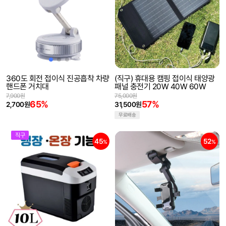
360도 회전 접이식 진공흡착 차량
(직구) 휴대용 캠핑 접이식 태양광
핸드폰 거치대
패널 충전기 20W 40W 60W
7,900원
75,000원
65%
57%
2,700원
31,500원
무료배송
직구
45
52
%
%