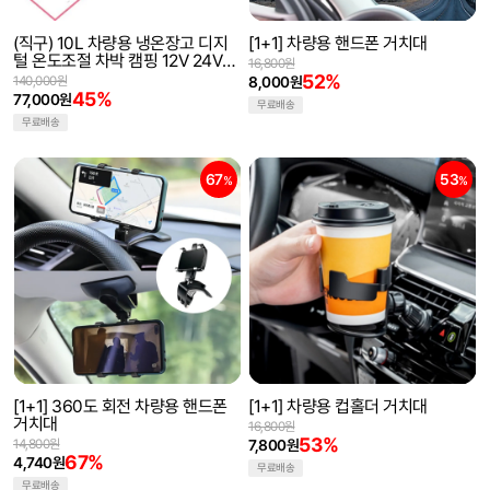
(직구) 10L 차량용 냉온장고 디지
[1+1] 차량용 핸드폰 거치대
털 온도조절 차박 캠핑 12V 24V
16,800원
220V 지원
52%
140,000원
8,000원
45%
77,000원
무료배송
무료배송
67
53
%
%
[1+1] 360도 회전 차량용 핸드폰
[1+1] 차량용 컵홀더 거치대
거치대
16,800원
53%
14,800원
7,800원
67%
4,740원
무료배송
무료배송