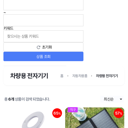
~
키워드
초기화
상품 조회
차량용 전자기기
홈
자동차용품
차량용 전자기기
총
6개
상품이 검색 되었습니다.
직구
65
57
%
%