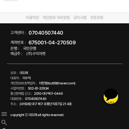
이용약관
개인정보 처리방침
공지사항
주문조회
07040507440
고객센터 :
675001-04-270509
계좌번호 :
은행 :
국민은행
예금주 :
(주)수익마켓
상호 :
대도매
대표자 :
이수익
개인정보보호책임자 :
이한령(toz99@naver.com)
사업자번호 :
502-81-32934
통신판매업 신고 :
2010-대구북구-0446
대표번호 :
07040507440
상담
주소 :
[41506] 대구 북구 유통단지로7길 21 4층
copyright ⓒ 대도매 all rights reserved.