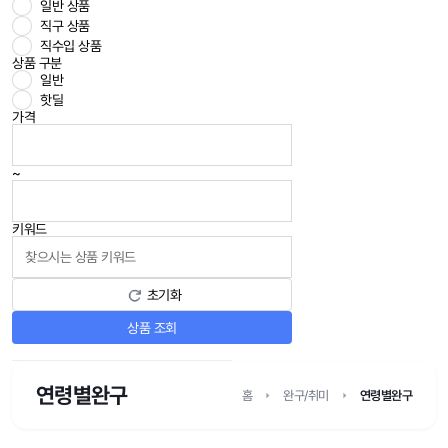
일반 상품
직구 상품
직수입 상품
상품 구분
일반
핫딜
가격
~
키워드
초기화
상품 조회
연령별완구
홈
완구/취미
연령별완구