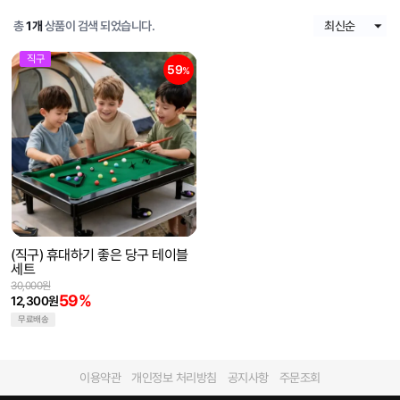
총
1개
상품이 검색 되었습니다.
직구
59
%
(직구) 휴대하기 좋은 당구 테이블
세트
30,000원
59%
12,300원
무료배송
이용약관
개인정보 처리방침
공지사항
주문조회