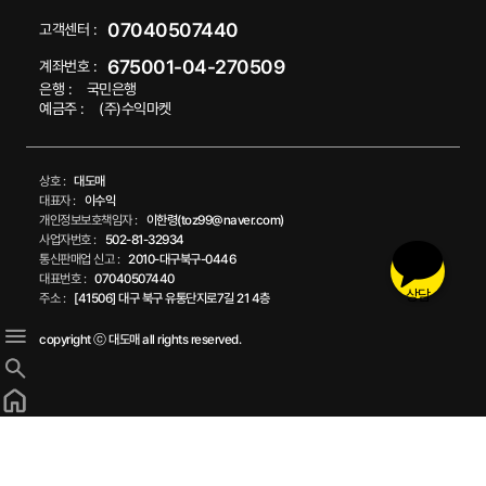
07040507440
고객센터 :
675001-04-270509
계좌번호 :
은행 :
국민은행
예금주 :
(주)수익마켓
상호 :
대도매
대표자 :
이수익
개인정보보호책임자 :
이한령(toz99@naver.com)
사업자번호 :
502-81-32934
통신판매업 신고 :
2010-대구북구-0446
대표번호 :
07040507440
상담
주소 :
[41506] 대구 북구 유통단지로7길 21 4층
copyright ⓒ 대도매 all rights reserved.