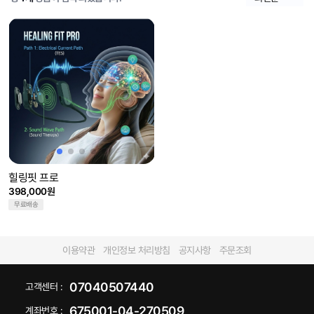
힐링핏 프로
398,000원
무료배송
이용약관
개인정보 처리방침
공지사항
주문조회
07040507440
고객센터 :
675001-04-270509
계좌번호 :