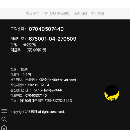
이용약관
개인정보 처리방침
공지사항
주문조회
07040507440
고객센터 :
675001-04-270509
계좌번호 :
은행 :
국민은행
예금주 :
(주)수익마켓
상호 :
대도매
대표자 :
이수익
개인정보보호책임자 :
이한령(toz99@naver.com)
사업자번호 :
502-81-32934
통신판매업 신고 :
2010-대구북구-0446
대표번호 :
07040507440
상담
주소 :
[41506] 대구 북구 유통단지로7길 21 4층
copyright ⓒ 대도매 all rights reserved.