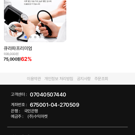
큐라파프리미엄
198,000원
62%
75,000원
이용약관
개인정보 처리방침
공지사항
주문조회
07040507440
고객센터 :
675001-04-270509
계좌번호 :
은행 :
국민은행
예금주 :
(주)수익마켓