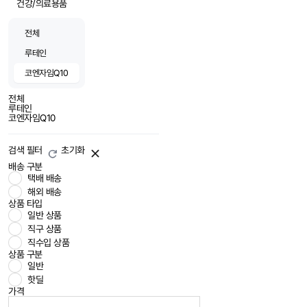
건강/의료용품
전체
루테인
코엔자임Q10
전체
루테인
코엔자임Q10
검색 필터
초기화
배송 구분
택배 배송
해외 배송
상품 타입
일반 상품
직구 상품
직수입 상품
상품 구분
일반
핫딜
가격