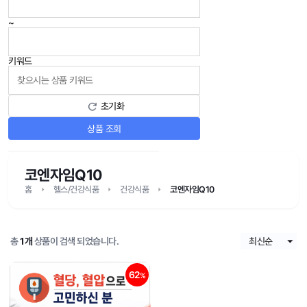
~
키워드
초기화
상품 조회
코엔자임Q10
홈
헬스/건강식품
건강식품
코엔자임Q10
총
1개
상품이 검색 되었습니다.
62
%