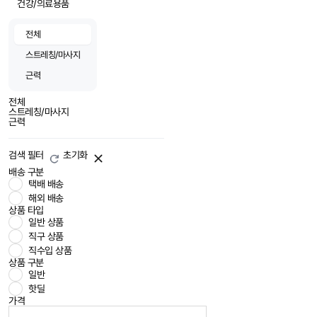
건강/의료용품
전체
스트레칭/마사지
근력
전체
스트레칭/마사지
근력
검색 필터
초기화
배송 구분
택배 배송
해외 배송
상품 타입
일반 상품
직구 상품
직수입 상품
상품 구분
일반
핫딜
가격