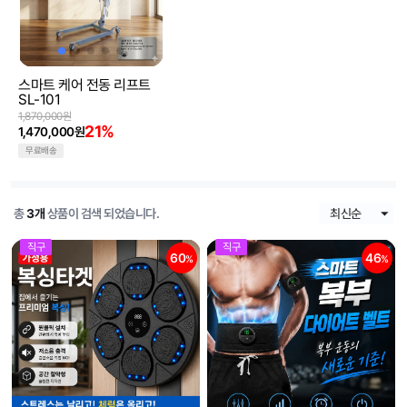
스마트 케어 전동 리프트
SL-101
1,870,000원
21%
1,470,000원
무료배송
총
3개
상품이 검색 되었습니다.
직구
직구
60
46
%
%