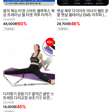
음악 복싱 타겟 스마트 블루투스 복
뱃살 복부 다이어트 마사지 벨트 온
싱 트레이닝 월 타겟 격투 타격기
열 뱃살 홈테리닝 EMS 저주파 (해
외직구)
121,500원
56,000원
60%
46%
48,500원
29,700원
무료배송
무료배송
45
%
다리찢기 운동기구 괄약근 골반 스
트레칭 다리교정 보조기구 유연성
레그 요가 필라테스 헬스
25,700원
45%
14,000원
무료배송