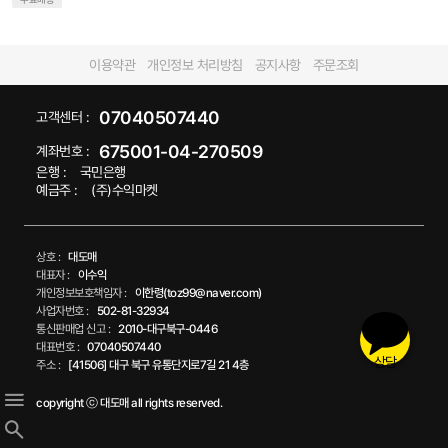
이용약관
개인정보 처리방침
공지사항
주문조회
07040507440
고객센터 :
675001-04-270509
계좌번호 :
은행 :
국민은행
예금주 :
(주)수익마켓
상호 :
대도매
대표자 :
이수익
개인정보보호책임자 :
이한령(toz99@naver.com)
사업자번호 :
502-81-32934
통신판매업 신고 :
2010-대구북구-0446
대표번호 :
07040507440
상담
주소 :
[41506] 대구 북구 유통단지로7길 21 4층
copyright ⓒ 대도매 all rights reserved.