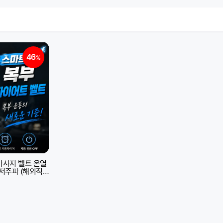
46
%
벨트 온열
 저주파 (해외직