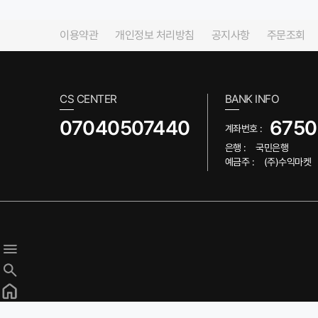
이용약관
개인정보 처리방침
공지사항
주문조회
CS CENTER
BANK INFO
07040507440
6750
계좌번호 :
은행 :
국민은행
예금주 :
(주)수익마켓