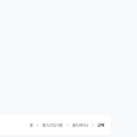
홈
헬스/건강식품
홈트레이닝
근력