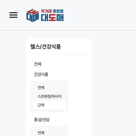
헬스/건강식품
전체
건강식품
전체
스트레칭/마사지
근력
홍삼/인삼
전체