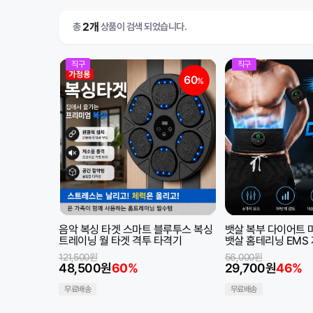
2개
총
상품이 검색 되었습니다.
직구
직구
60
%
음악 복싱 타겟 스마트 블루투스 복싱
뱃살 복부 다이어트 마사지 
트레이닝 월 타겟 격투 타격기
뱃살 홈테리닝 EMS
구)
121,500원
56,000원
48,500원
60%
29,700원
46%
무료배송
무료배송