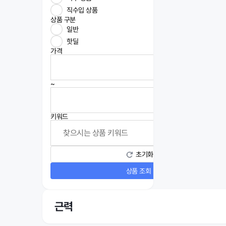
직수입 상품
상품 구분
일반
핫딜
가격
~
키워드
초기화
상품 조회
근력