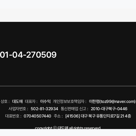
01-04-270509
상호 :
대도매
대표자 :
이수익
개인정보보호책임자 :
이한령(toz99@naver.com)
사업자번호 :
502-81-32934
통신판매업 신고 :
2010-대구북구-0446
대표번호 :
07040507440
주소 :
[41506] 대구 북구 유통단지로7길 21 4층
copyright ⓒ 대도매 all rights reserved.