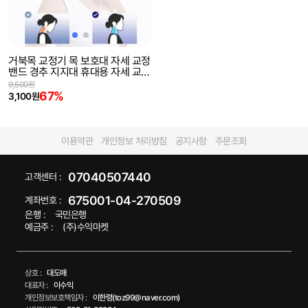
거북목 교정기 목 보호대 자세 교정
밴드 경추 지지대 휴대용 자세 교정
기
9,500원
67%
3,100원
이용약관
개인정보 처리방침
공지사항
주문조회
07040507440
고객센터 :
675001-04-270509
계좌번호 :
은행 :
국민은행
예금주 :
(주)수익마켓
상호 :
대도매
대표자 :
이수익
개인정보보호책임자 :
이한령(toz99@naver.com)