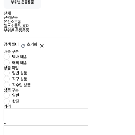
부위별 운동용품
전체
근력운동
유산소운동
헬스소품/보호대
부위별 운동용품
검색 필터
초기화
배송 구분
택배 배송
해외 배송
상품 타입
일반 상품
직구 상품
직수입 상품
상품 구분
일반
핫딜
가격
~