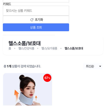
키워드
초기화
상품 조회
헬스소품/보호대
홈
헬스/건강식품
헬스/요가용품
헬스소품/보호대
총
1개
상품이 검색 되었습니다.
67
%