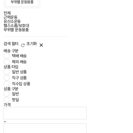
부위별 운동용품
전체
근력운동
유산소운동
헬스소품/보호대
부위별 운동용품
검색 필터
초기화
배송 구분
택배 배송
해외 배송
상품 타입
일반 상품
직구 상품
직수입 상품
상품 구분
일반
핫딜
가격
~