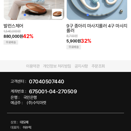
발런스체어
9구 종아리 마사지롤러 4구 마사지
롤러
1,540,000원
42%
880,000원
8,700원
32%
5,900원
무료배송
무료배송
이용약관
개인정보 처리방침
공지사항
주문조회
07040507440
고객센터 :
675001-04-270509
계좌번호 :
은행 :
국민은행
예금주 :
(주)수익마켓
상호 :
대도매
대표자 :
이수익