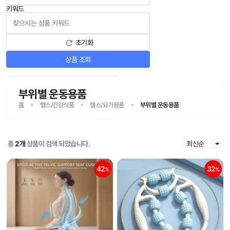
키워드
초기화
상품 조회
부위별 운동용품
홈
헬스/건강식품
헬스/요가용품
부위별 운동용품
총
2개
상품이 검색 되었습니다.
42
32
%
%