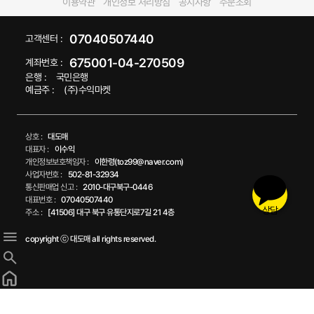
이용약관
개인정보 처리방침
공지사항
주문조회
07040507440
고객센터 :
675001-04-270509
계좌번호 :
은행 :
국민은행
예금주 :
(주)수익마켓
상호 :
대도매
대표자 :
이수익
개인정보보호책임자 :
이한령(toz99@naver.com)
사업자번호 :
502-81-32934
통신판매업 신고 :
2010-대구북구-0446
대표번호 :
07040507440
상담
주소 :
[41506] 대구 북구 유통단지로7길 21 4층
copyright ⓒ 대도매 all rights reserved.