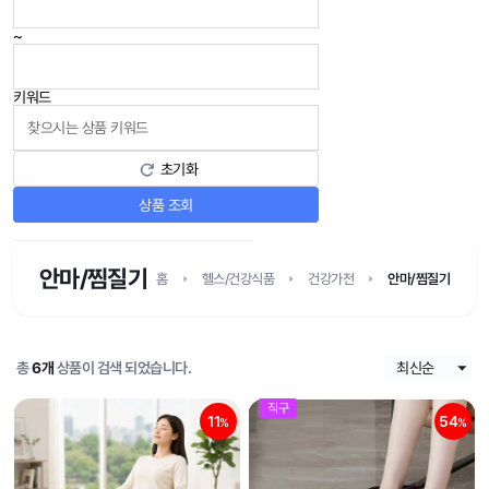
~
키워드
초기화
상품 조회
안마/찜질기
홈
헬스/건강식품
건강가전
안마/찜질기
총
6개
상품이 검색 되었습니다.
직구
11
54
%
%