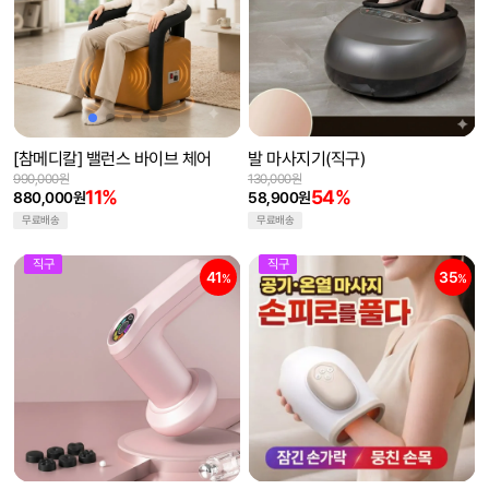
[참메디칼] 밸런스 바이브 체어
발 마사지기(직구)
990,000원
130,000원
11%
54%
880,000원
58,900원
무료배송
무료배송
직구
직구
41
35
%
%