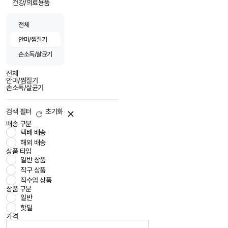
건강/의료용품
전체
안마/찜질기
손소독/살균기
전체
안마/찜질기
손소독/살균기
검색 필터
초기화
배송 구분
택배 배송
해외 배송
상품 타입
일반 상품
직구 상품
직수입 상품
상품 구분
일반
핫딜
가격