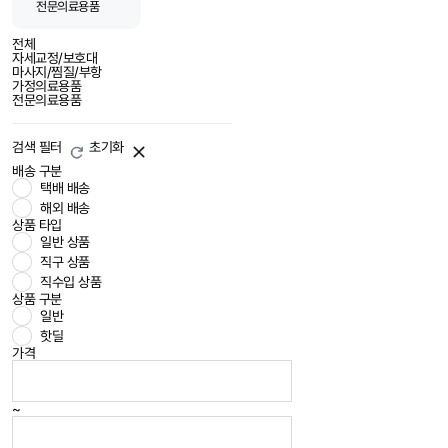
전문의료용품
전체
자세교정/보호대
마사지/찜질/부항
가정의료용품
전문의료용품
검색 필터
초기화
배송 구분
택배 배송
해외 배송
상품 타입
일반 상품
직구 상품
직수입 상품
상품 구분
일반
핫딜
가격
~