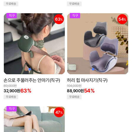
무료배송
무료배송
직구
직구
63
54
%
%
손으로 주물러주는 안마기(직구)
허리 힙 마사지기(직구)
89,000원
194,000원
63%
54%
32,900원
88,900원
무료배송
무료배송
직구
47
%