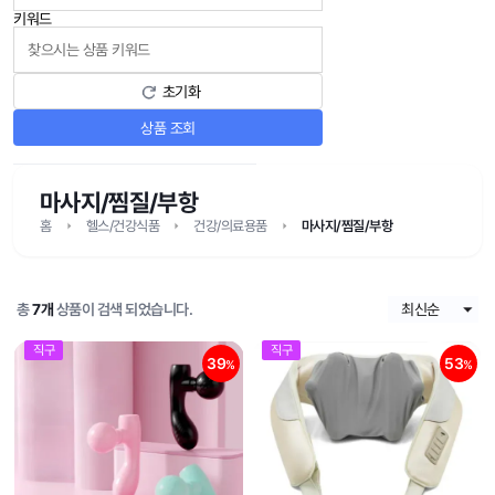
키워드
초기화
상품 조회
마사지/찜질/부항
홈
헬스/건강식품
건강/의료용품
마사지/찜질/부항
총
7개
상품이 검색 되었습니다.
직구
직구
39
53
%
%