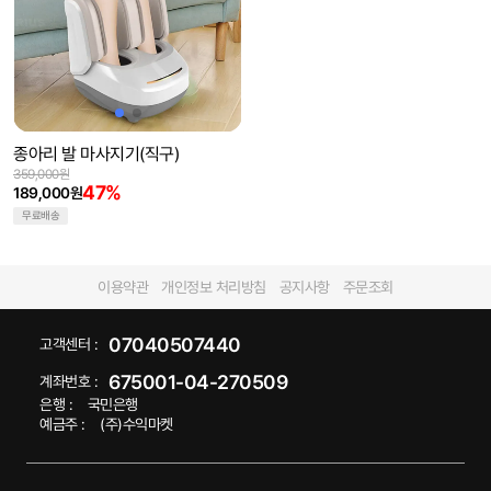
종아리 발 마사지기(직구)
359,000원
47%
189,000원
무료배송
이용약관
개인정보 처리방침
공지사항
주문조회
07040507440
고객센터 :
675001-04-270509
계좌번호 :
은행 :
국민은행
예금주 :
(주)수익마켓