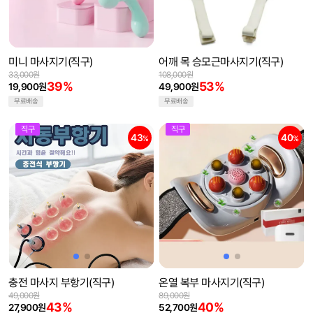
미니 마사지기(직구)
어깨 목 승모근마사지기(직구)
33,000원
108,000원
39%
53%
19,900원
49,900원
무료배송
무료배송
직구
직구
43
40
%
%
충전 마사지 부항기(직구)
온열 복부 마사지기(직구)
49,000원
89,000원
43%
40%
27,900원
52,700원