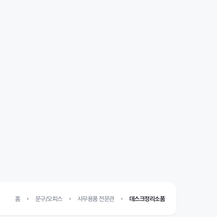
홈
문구/오피스
사무용품 전문관
데스크정리소품