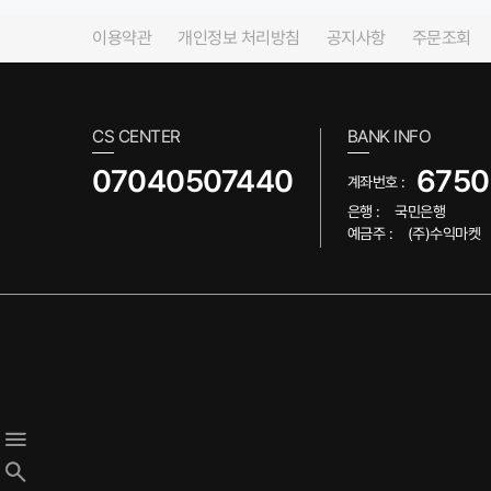
이용약관
개인정보 처리방침
공지사항
주문조회
CS CENTER
BANK INFO
07040507440
6750
계좌번호 :
은행 :
국민은행
예금주 :
(주)수익마켓