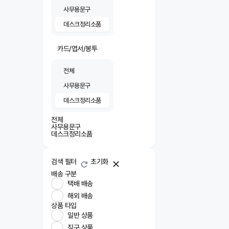
사무용문구
데스크정리소품
카드/엽서/봉투
전체
사무용문구
데스크정리소품
전체
사무용문구
데스크정리소품
검색 필터
초기화
배송 구분
택배 배송
해외 배송
상품 타입
일반 상품
직구 상품