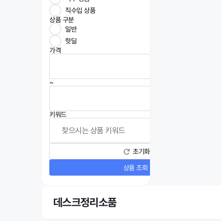
직수입 상품
상품 구분
일반
핫딜
가격
~
키워드
초기화
상품 조회
데스크정리소품