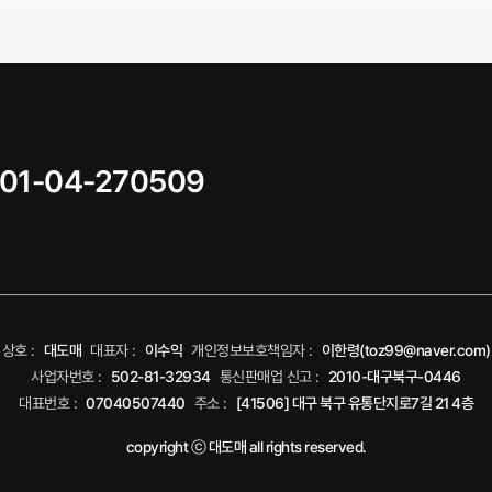
01-04-270509
상호 :
대도매
대표자 :
이수익
개인정보보호책임자 :
이한령(toz99@naver.com)
사업자번호 :
502-81-32934
통신판매업 신고 :
2010-대구북구-0446
대표번호 :
07040507440
주소 :
[41506] 대구 북구 유통단지로7길 21 4층
copyright ⓒ 대도매 all rights reserved.