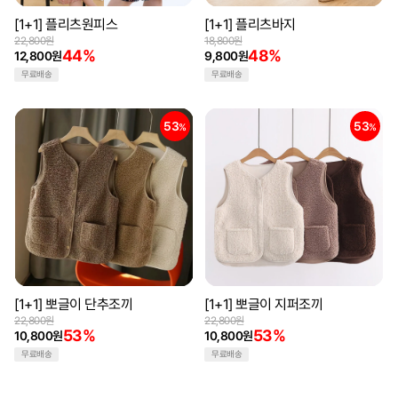
[1+1] 플리츠원피스
[1+1] 플리츠바지
22,800원
18,800원
44%
48%
12,800원
9,800원
무료배송
무료배송
53
53
%
%
[1+1] 뽀글이 단추조끼
[1+1] 뽀글이 지퍼조끼
22,800원
22,800원
53%
53%
10,800원
10,800원
무료배송
무료배송