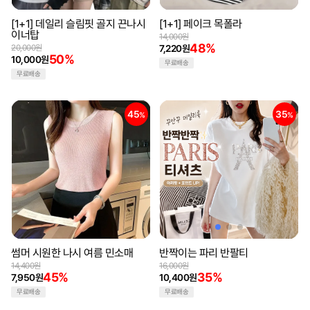
[1+1] 데일리 슬림핏 골지 끈나시
[1+1] 페이크 목폴라
이너탑
14,000원
48%
20,000원
7,220원
50%
10,000원
무료배송
무료배송
45
35
%
%
썸머 시원한 나시 여름 민소매
반짝이는 파리 반팔티
14,400원
16,000원
45%
35%
7,950원
10,400원
무료배송
무료배송