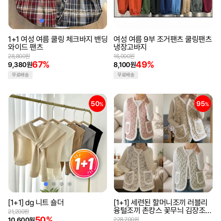
1+1 여성 여름 쿨링 체크바지 밴딩
여성 여름 9부 조거팬츠 쿨링팬츠
와이드 팬츠
냉장고바지
28,800원
16,000원
67%
49%
9,380원
8,100원
무료배송
무료배송
50
95
%
%
[1+1] dg 니트 숄더
[1+1] 세련된 할머니조끼 러블리
융털조끼 촌캉스 꽃무늬 김장조끼
21,200원
방한 누빔 융털 레트로 겨울조끼
50%
10,600원
228,700원