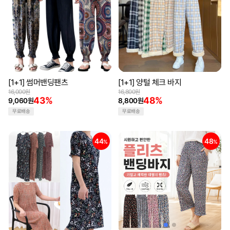
[1+1] 썸머밴딩팬츠
[1+1] 양털 체크 바지
16,000원
16,800원
43%
48%
9,060원
8,800원
무료배송
무료배송
44
48
%
%