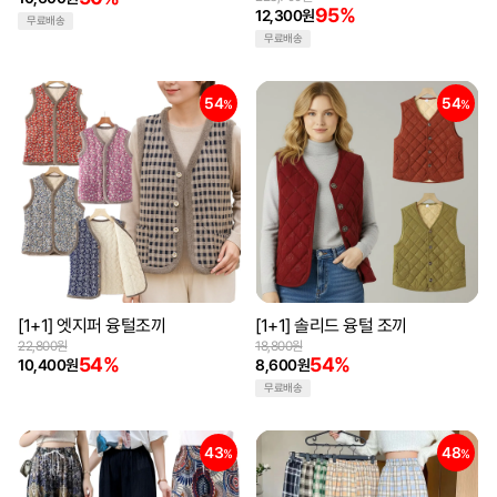
95%
12,300원
무료배송
무료배송
54
54
%
%
[1+1] 엣지퍼 융털조끼
[1+1] 솔리드 융털 조끼
22,800원
18,800원
54%
54%
10,400원
8,600원
무료배송
43
48
%
%