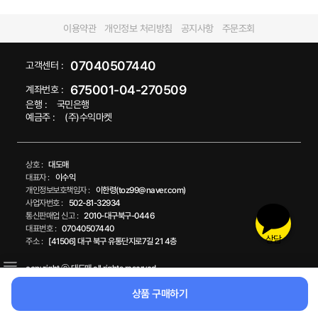
이용약관
개인정보 처리방침
공지사항
주문조회
07040507440
고객센터 :
675001-04-270509
계좌번호 :
은행 :
국민은행
예금주 :
(주)수익마켓
상호 :
대도매
대표자 :
이수익
개인정보보호책임자 :
이한령(toz99@naver.com)
사업자번호 :
502-81-32934
통신판매업 신고 :
2010-대구북구-0446
대표번호 :
07040507440
상담
주소 :
[41506] 대구 북구 유통단지로7길 21 4층
copyright ⓒ 대도매 all rights reserved.
상품 구매하기