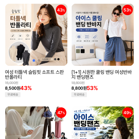
43
53
%
%
여성 터틀넥 슬림핏 소프트 스판
[1+1] 시원한 쿨링 밴딩 여성반바
반폴라티
지 밴딩팬츠
15,000원
18,800원
43%
53%
8,500원
8,800원
무료배송
무료배송
47
49
%
%