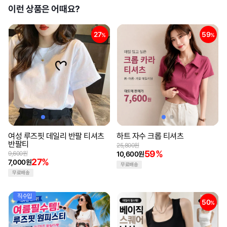
이런 상품은 어때요?
27
59
%
%
여성 루즈핏 데일리 반팔 티셔츠
하트 자수 크롭 티셔츠
반팔티
25,800원
59%
9,600원
10,600원
27%
7,000원
무료배송
무료배송
직수입
50
%