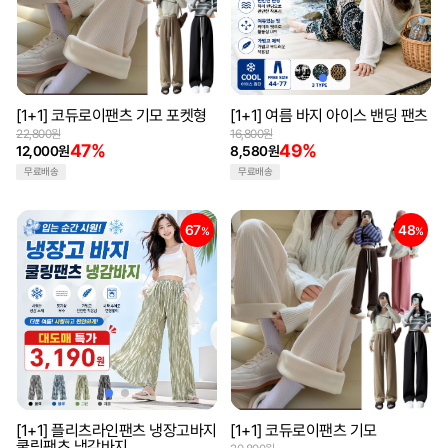
[1+1] 코듀로이팬츠 기모 포켓형
[1+1] 여름 바지 아이스 밴딩 팬츠
22,800원
16,800원
47%
49%
12,000원
8,580원
무료배송
무료배송
67
48
%
%
[1+1] 플리츠라인팬츠 냉장고바지
[1+1] 코듀로이팬츠 기모
쿨링팬츠 냉감바지