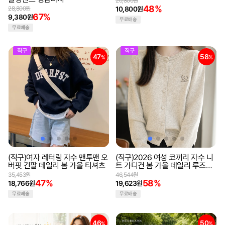
20,800원
48%
28,800원
10,800원
67%
9,380원
무료배송
무료배송
직구
직구
47
58
%
%
(직구)여자 레터링 자수 맨투맨 오
(직구)2026 여성 코끼리 자수 니
버핏 긴팔 데일리 봄 가을 티셔츠
트 가디건 봄 가을 데일리 루즈핏
빅사이즈 상의
35,453원
46,544원
47%
58%
18,766원
19,623원
무료배송
무료배송
46
50
%
%