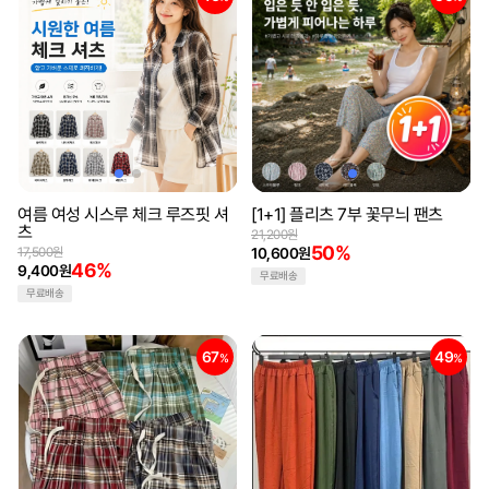
여름 여성 시스루 체크 루즈핏 셔
[1+1] 플리츠 7부 꽃무늬 팬츠
츠
21,200원
50%
17,500원
10,600원
46%
9,400원
무료배송
무료배송
67
49
%
%