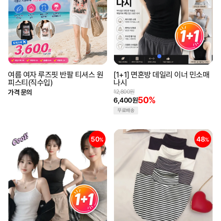
여름 여자 루즈핏 반팔 티셔스 원
[1+1] 면혼방 데일리 이너 민소매
피스티(직수입)
나시
가격 문의
12,800원
50%
6,400원
무료배송
50
48
%
%