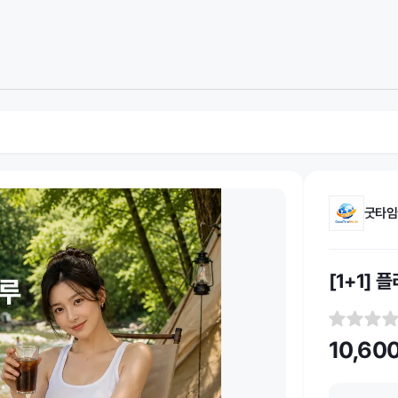
굿타임
[1+1] 
10,60