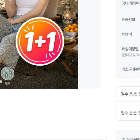
국내·해외배
배송방법
배송비
배송예정일
(판매자 및 
최소구매수
총 상품금액(