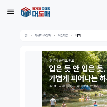
홈
패션의류/잡화
여성패션
바지