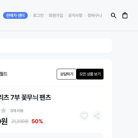
판매자 센터
로그인
회원가입
공지사항
장바구니
월드
상담하기
모든 상품 보기
플리츠 7부 꽃무늬 팬츠
0개 리뷰
0원
50%
21,200원