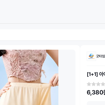
굿타임
[1+1]
6,380