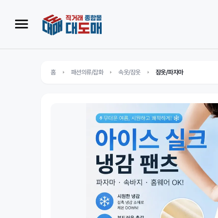
홈
패션의류/잡화
속옷/잠옷
잠옷/파자마