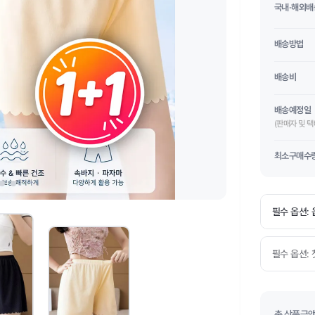
국내·해외배
배송방법
배송비
배송예정일
(판매자 및 
최소구매수
총 상품금액(