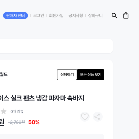
판매자 센터
로그인
회원가입
공지사항
장바구니
월드
상담하기
모든 상품 보기
 아이스 실크 팬츠 냉감 파자마 속바지
0개 리뷰
원
50%
12,760원