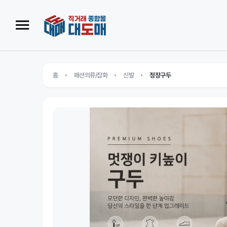
홈
패션의류/잡화
신발
정장구두