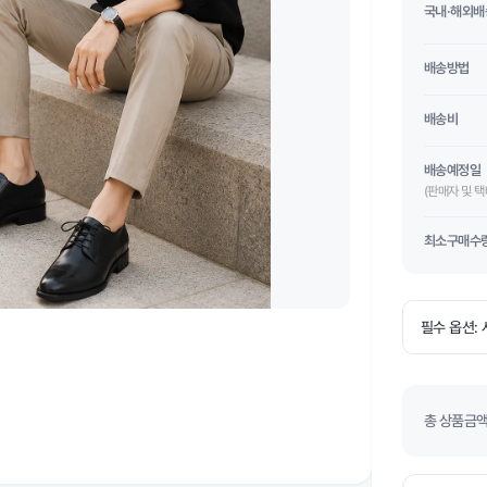
국내·해외배
배송방법
배송비
배송예정일
(판매자 및 
최소구매수
총 상품금액(