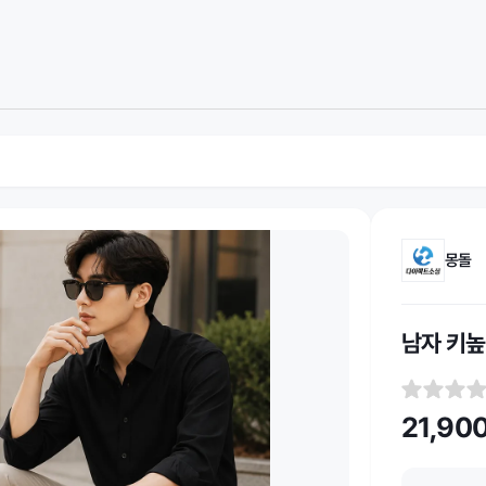
몽돌
남자 키높
21,90