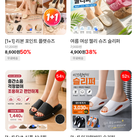
[1+1] 리본 포인트 플랫슈즈
여름 여성 젤리 슈즈 슬리퍼
17,200원
7,900원
50%
38%
8,600원
4,900원
무료배송
무료배송
54
52
%
%