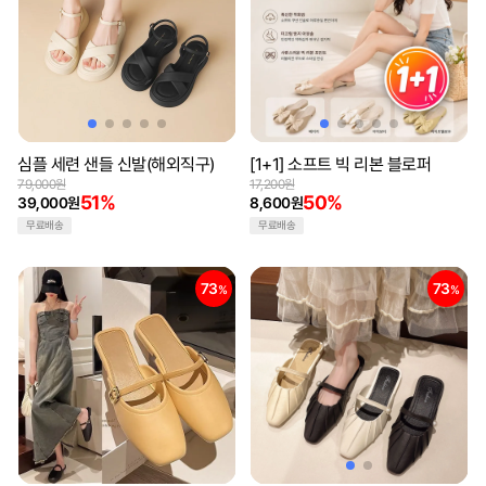
심플 세련 샌들 신발(해외직구)
[1+1] 소프트 빅 리본 블로퍼
79,000원
17,200원
51%
50%
39,000원
8,600원
무료배송
무료배송
73
73
%
%