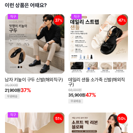
이런 상품은 어때요?
직구
직구
37
47
%
%
남자 키높이 구두 신발(해외직구)
데일리 샌들 소가죽 신발(해외직
구)
35,000원
37%
21,900원
68,000원
47%
35,900원
무료배송
무료배송
직구
51
50
%
%