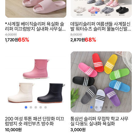
*사계절 베이직슬리퍼 욕실화 슬
데일리슬리퍼 여름샌들 사계절신
리퍼 미끄럼방지 실내화 사무실슬
발 워터슈즈 슬리퍼 물놀이신발
리퍼 샌들 여름신발 층간소음
수영장신발
4,900원
8,900원
65%
68%
1,720원
2,870원
200 여성 투톤 패션 단장화 미끄
통삼선 슬리퍼 무접착 학교 사무
럼방지 숏 레인부츠 방수화
실 다용도 실내화 욕실화
10,000원
3,000원