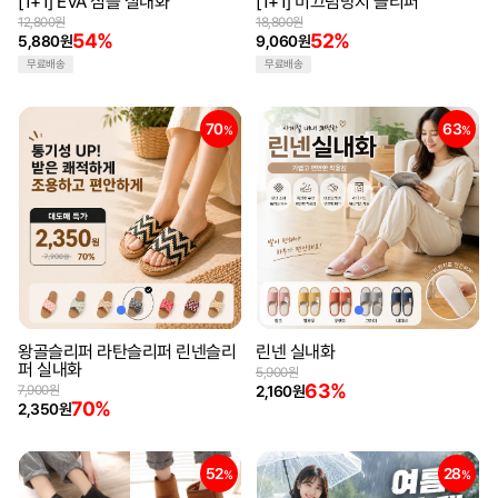
[1+1] EVA 심플 실내화
[1+1] 미끄럼방지 슬리퍼
12,800원
18,800원
54%
52%
5,880원
9,060원
무료배송
무료배송
겉감: 인조가죽
70
63
%
%
밑창: PVC 사출창
구두 높이: 2cm
왕골슬리퍼 라탄슬리퍼 린넨슬리
린넨 실내화
퍼 실내화
5,900원
63%
7,900원
2,160원
70%
2,350원
52
28
%
%