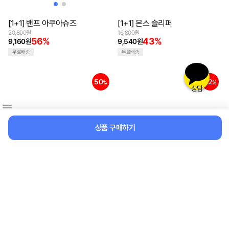
[1+1] 밴프 아쿠아슈즈
[1+1] 몬스 슬리퍼
20,800원
16,800원
56%
43%
9,160원
9,540원
무료배송
무료배송
50
52
%
%
상담
상품 구매하기
캔디팝 레인부츠 PVC소재 완벽방
뽀글이털실내화
수 장마대비 미끄럼방지 패션장화
8,900원
52%
17,900원
4,270원
50%
8,900원
무료배송