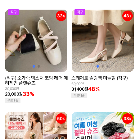
직구
직구
33
48
%
%
(직구) 소가죽 택스처 코팅 레더 메
스퀘어토 슬링백 미들힐 (직구)
리제인 플랫슈즈
60,000원
48%
30,000원
31,400원
33%
20,000원
무료배송
무료배송
50
38
%
%