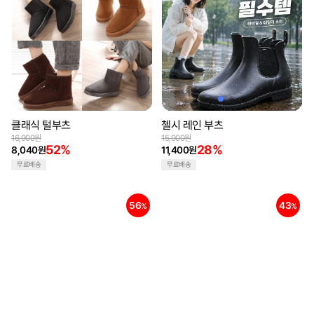
클래식 털부츠
첼시 레인 부츠
16,900원
15,900원
52%
28%
8,040원
11,400원
무료배송
무료배송
56
43
%
%