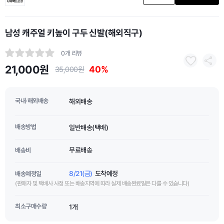
남성 캐주얼 키높이 구두 신발(해외직구)
0개 리뷰
21,000원
40%
35,000원
국내·해외배송
해외배송
배송방법
일반배송(택배)
무료배송
배송비
8/21(금)
도착예정
배송예정일
(판매자 및 택배사 사정 또는 배송지역에 따라 실제 배송완료일은 다를 수 있습니다)
최소구매수량
1개