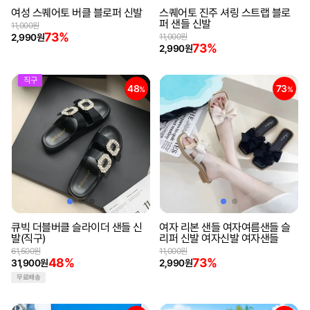
여성 스퀘어토 버클 블로퍼 신발
스퀘어토 진주 셔링 스트랩 블로
퍼 샌들 신발
11,000원
73%
2,990원
11,000원
73%
2,990원
직구
48
73
%
%
큐빅 더블버클 슬라이더 샌들 신
여자 리본 샌들 여자여름샌들 슬
발(직구)
리퍼 신발 여자신발 여자샌들
61,500원
11,000원
48%
73%
31,900원
2,990원
무료배송