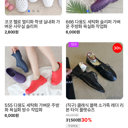
코코 헬로 멀티화 학생 실내화 가
666 다용도 세탁화 슬리퍼 가벼
벼운 사무실 슬리퍼
운 주방화 욕실화 작업화
2,800원
6,000원
직구
30
%
555 다용도 세탁화 가벼운 주방
(직구) 클래식 블랙 소가죽 레더 리
화 욕실화 방수 작업화
본 타이 플랫슈즈
6,000원
45,000원
30%
31,500원
무료배송