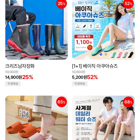
25
52
%
%
크리즈남자장화
[1+1] 베이직 아쿠아슈즈
19,900원
10,800원
25%
52%
14,900원
5,200원
무료배송
무료배송
65
68
%
%