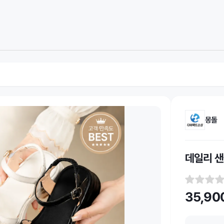
몽돌
데일리 샌
35,90