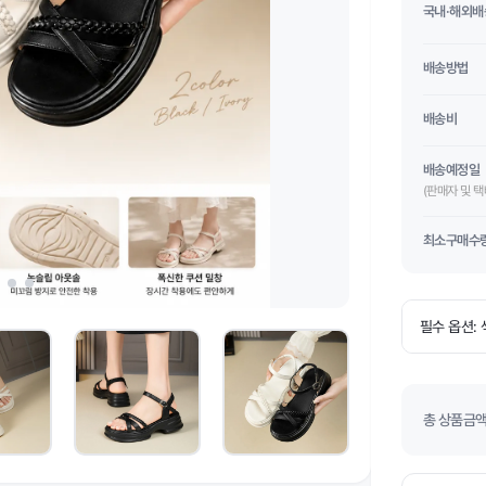
국내·해외배
배송방법
배송비
배송예정일
(판매자 및 
최소구매수
총 상품금액(