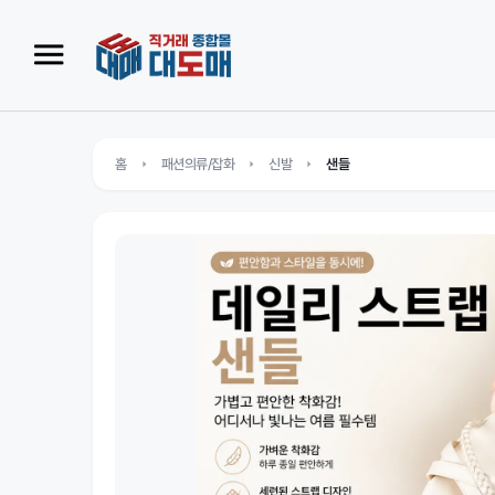
홈
패션의류/잡화
신발
샌들