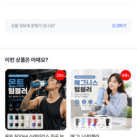
상품 정보에 문제가 있나요?
신고하기
이런 상품은 어때요?
35
48
%
%
몬트 500ml 스테인리스 진공 보
매그니스텀블러