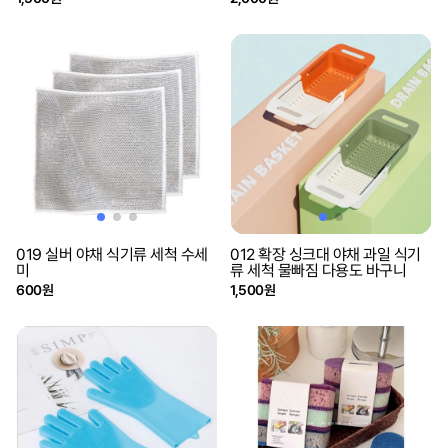
019 실버 야채 식기류 세척 수세
012 확장 싱크대 야채 과일 식기
미
류 세척 물빠짐 다용도 바구니
600원
1,500원