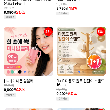
온보냉 텀블러
16,900원
48%
13,900원
8,780원
35%
9,080원
무료배송
무료배송
48
50
%
%
[1+1] 미니온 텀블러
[1+1] 다용도 원목 컵걸이 스탠드
16cm
18,800원
48%
9,800원
18,440원
50%
9,220원
무료배송
무료배송