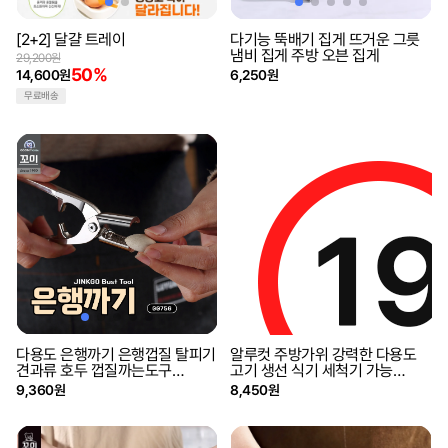
[2+2] 달걀 트레이
다기능 뚝배기 집게 뜨거운 그릇
냄비 집게 주방 오븐 집게
29,200원
50%
14,600원
6,250원
무료배송
다용도 은행까기 은행껍질 탈피기
알루컷 주방가위 강력한 다용도
견과류 호두 껍질까는도구
고기 생선 식기 세척기 가능
GG756
GG189
9,360원
8,450원