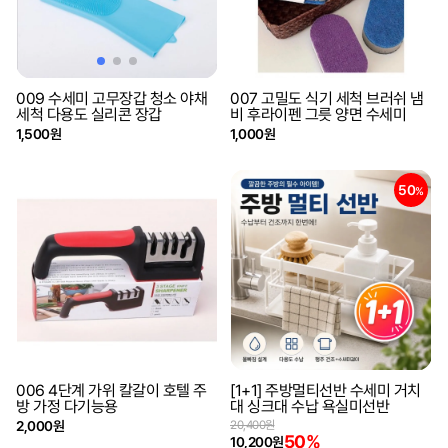
009 수세미 고무장갑 청소 야채
007 고밀도 식기 세척 브러쉬 냄
세척 다용도 실리콘 장갑
비 후라이펜 그릇 양면 수세미
1,500원
1,000원
50
%
006 4단계 가위 칼갈이 호텔 주
[1+1] 주방멀티선반 수세미 거치
방 가정 다기능용
대 싱크대 수납 욕실미선반
2,000원
20,400원
50%
10,200원