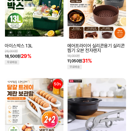
아이스박스 13L
에어프라이어 실리콘용기 실리콘
찜기 오븐 전자렌지
26,000원
29%
18,500원
16,000원
31%
11,050원
무료배송
무료배송
50
%