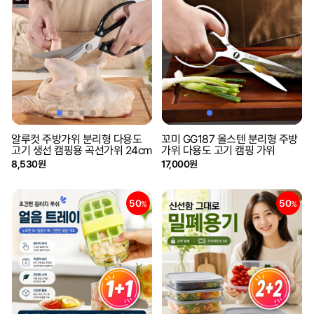
알루컷 주방가위 분리형 다용도
꼬미 GG187 올스텐 분리형 주방
고기 생선 캠핑용 곡선가위 24cm
가위 다용도 고기 캠핑 가위
8,530원
17,000원
50
50
%
%