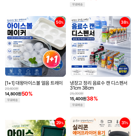
무료배송
50
38
%
%
[1+1] 대왕아이스볼 얼음 트레이
냉장고 정리 음료수 캔 디스펜서
31cm 38cm
29,600원
50%
14,800원
25,000원
38%
15,400원
무료배송
무료배송
29
31
%
%