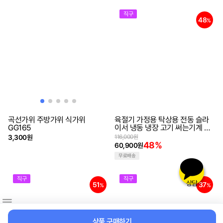
직구
48
%
곡선가위 주방가위 식가위
육절기 가정용 탁상용 전동 슬라
GG165
이서 냉동 냉장 고기 써는기계 절
단기 커터기 두께조절가능
3,300원
116,000원
48%
60,900원
무료배송
직구
직구
상담
51
37
%
%
상품 구매하기