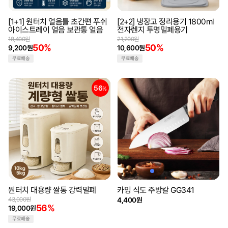
[1+1] 원터치 얼음틀 초간편 푸쉬
[2+2] 냉장고 정리용기 1800ml
아이스트레이 얼음 보관통 얼음
전자렌지 투명밀폐용기
18,400원
21,200원
50%
50%
9,200원
10,600원
무료배송
무료배송
56
%
원터치 대용량 쌀통 강력밀폐
카밍 식도 주방칼 GG341
43,000원
4,400원
56%
19,000원
무료배송