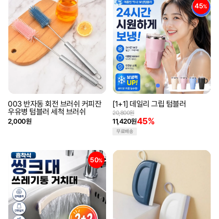
45
%
003 반자동 회전 브러쉬 커피잔
[1+1] 데일리 그립 텀블러
우유병 텀블러 세척 브러쉬
20,800원
45%
2,000원
11,420원
무료배송
50
%