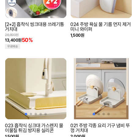
[2+2] 흡착식 씽크대용 쓰레기통
024 주방 욕실 물 기름 먼지 제거
거치대
미니 와이퍼
26,800원
1,500원
50%
13,400원
무료배송
023 흡착식 싱크대 가스렌지 물
021 주방 각종 요리 기구 냄비 뚜
이물질 튀김 방지용 실리콘
껑 거치대
1,500원
2,000원