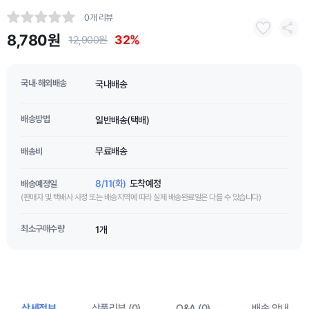
0개 리뷰
8,780원
32%
12,900원
국내·해외배송
국내배송
배송방법
일반배송(택배)
무료배송
배송비
8/11(화)
도착예정
배송예정일
(판매자 및 택배사 사정 또는 배송지역에 따라 실제 배송완료일은 다를 수 있습니다)
최소구매수량
1개
상세정보
상품리뷰 (0)
Q&A (0)
배송 안내