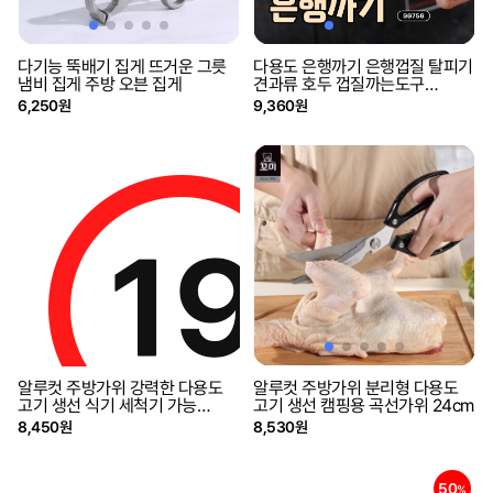
다기능 뚝배기 집게 뜨거운 그릇
다용도 은행까기 은행껍질 탈피기
냄비 집게 주방 오븐 집게
견과류 호두 껍질까는도구
GG756
6,250원
9,360원
알루컷 주방가위 강력한 다용도
알루컷 주방가위 분리형 다용도
고기 생선 식기 세척기 가능
고기 생선 캠핑용 곡선가위 24cm
GG189
8,450원
8,530원
50
%