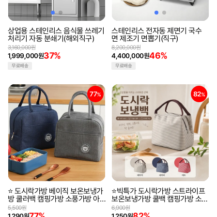
상업용 스테인리스 음식물 쓰레기
스테인리스 전자동 제면기 국수
처리기 자동 분쇄기(해외직구)
면 제조기 면뽑기(직구)
3,160,000원
8,200,000원
37%
46%
1,999,000원
4,400,000원
무료배송
무료배송
77
82
%
%
⭐ 도시락가방 베이직 보온보냉가
⭐빅특가 도시락가방 스트라이프
방 쿨러백 캠핑가방 소풍가방 아
보온보냉가방 쿨백 캠핑가방 소풍
이스백 쿨링백
가방 아이스백 도시락보냉백
5,500원
6,900원
77%
82%
1,290원
1,250원