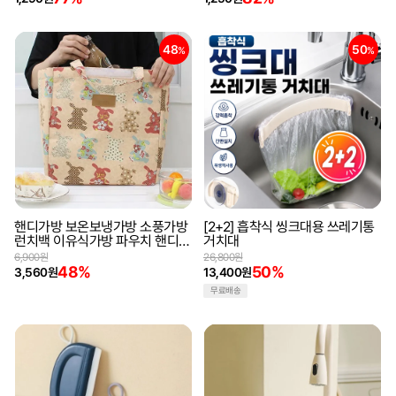
48
50
%
%
핸디가방 보온보냉가방 소풍가방
[2+2] 흡착식 씽크대용 쓰레기통
런치백 이유식가방 파우치 핸디보
거치대
온보냉가방 도시락가방
6,900원
26,800원
48%
50%
3,560원
13,400원
무료배송