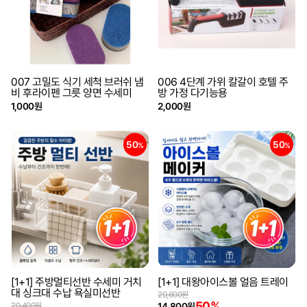
007 고밀도 식기 세척 브러쉬 냄
006 4단계 가위 칼갈이 호텔 주
비 후라이펜 그릇 양면 수세미
방 가정 다기능용
1,000원
2,000원
50
50
%
%
[1+1] 주방멀티선반 수세미 거치
[1+1] 대왕아이스볼 얼음 트레이
대 싱크대 수납 욕실미선반
29,600원
50%
20,400원
14,800원