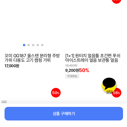
꼬미 GG187 올스텐 분리형 주방
[1+1] 원터치 얼음틀 초간편 푸쉬
가위 다용도 고기 캠핑 가위
아이스트레이 얼음 보관통 얼음
17,000원
18,400원
50%
9,200원
무료배송
상담
50
56
%
%
상품 구매하기