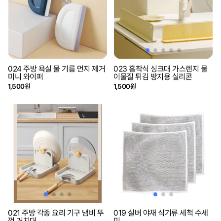
024 주방 욕실 물 기름 먼지 제거
023 흡착식 싱크대 가스렌지 물
미니 와이퍼
이물질 튀김 방지용 실리콘
1,500원
1,500원
021 주방 각종 요리 기구 냄비 뚜
019 실버 야채 식기류 세척 수세
껑 거치대
미