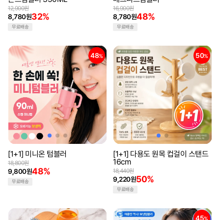
12,900원
16,900원
32%
48%
8,780원
8,780원
무료배송
무료배송
48
50
%
%
[1+1] 미니온 텀블러
[1+1] 다용도 원목 컵걸이 스탠드
16cm
18,800원
48%
9,800원
18,440원
50%
9,220원
무료배송
무료배송
45
%