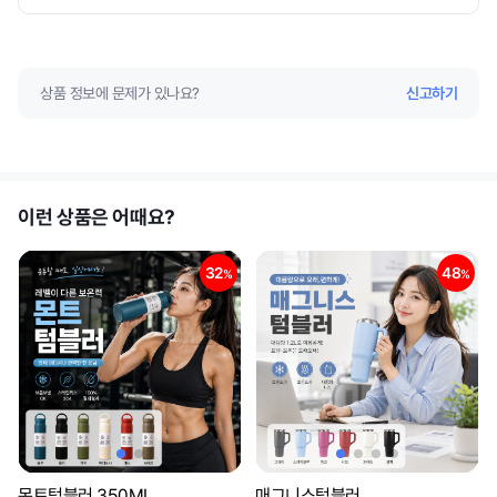
상품 정보에 문제가 있나요?
신고하기
이런 상품은 어때요?
32
48
%
%
몬트텀블러 350ML
매그니스텀블러