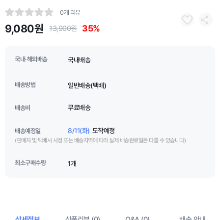
0개 리뷰
9,080원
35%
13,900원
국내·해외배송
국내배송
배송방법
일반배송(택배)
무료배송
배송비
8/11(화)
도착예정
배송예정일
(판매자 및 택배사 사정 또는 배송지역에 따라 실제 배송완료일은 다를 수 있습니다)
최소구매수량
1개
상세정보
상품리뷰 (0)
Q&A (0)
배송 안내