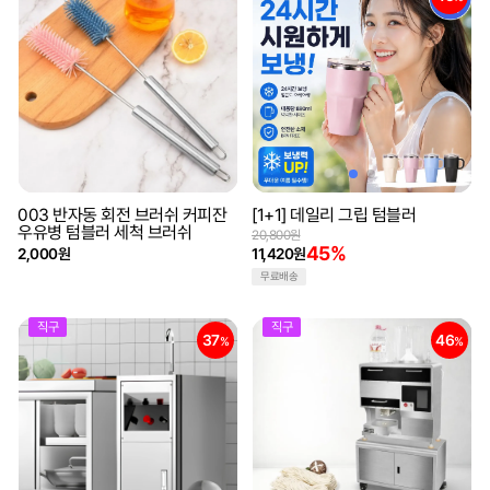
003 반자동 회전 브러쉬 커피잔
[1+1] 데일리 그립 텀블러
우유병 텀블러 세척 브러쉬
20,800원
45%
2,000원
11,420원
무료배송
직구
직구
37
46
%
%