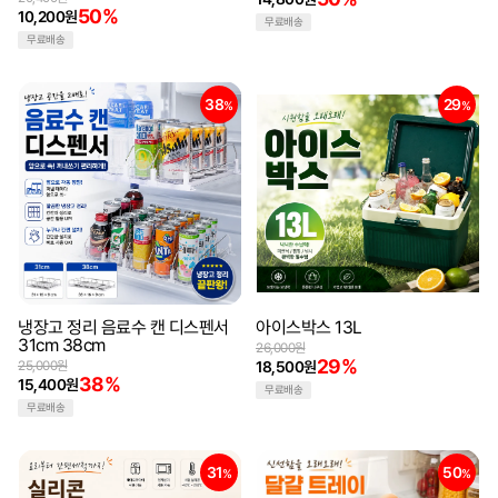
50%
10,200원
무료배송
무료배송
38
29
%
%
냉장고 정리 음료수 캔 디스펜서
아이스박스 13L
31cm 38cm
26,000원
29%
25,000원
18,500원
38%
15,400원
무료배송
무료배송
31
50
%
%