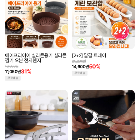
에어프라이어 실리콘용기 실리콘
[2+2] 달걀 트레이
찜기 오븐 전자렌지
29,200원
50%
16,000원
14,600원
31%
11,050원
무료배송
무료배송