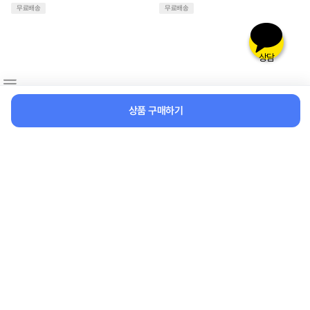
무료배송
무료배송
상담
상품 구매하기
탁상용 스탠드 ㄱ자 4볼 높이조절
컬러스페이스월 화이트 SWL-
회전 진열대
AL-T (알루미늄인서트+몰딩)
150x290
35,000원
32,700원
무료배송