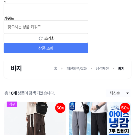
~
키워드
초기화
상품 조회
바지
홈
패션의류/잡화
남성패션
바지
총
10개
상품이 검색 되었습니다.
직구
50
50
%
%