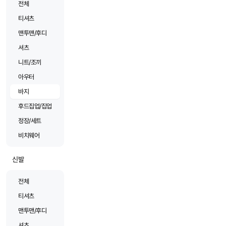
전체
티셔츠
맨투맨/후디
셔츠
니트/조끼
아우터
바지
후드집업/집업
정장/세트
비치웨어
신발
전체
티셔츠
맨투맨/후디
셔츠