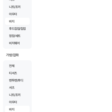
니트/조끼
아우터
바지
후드집업/집업
정장/세트
비치웨어
가방/잡화
전체
티셔츠
맨투맨/후디
셔츠
니트/조끼
아우터
바지