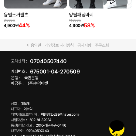
융털조거팬츠
양털패딩바지
8,900원
11,900원
44%
58%
4,900원
4,900원
이용약관
개인정보 처리방침
공지사항
주문조회
07040507440
고객센터 :
675001-04-270509
계좌번호 :
은행 :
국민은행
예금주 :
(주)수익마켓
상호 :
대도매
대표자 :
이수익
개인정보보호책임자 :
이한령(toz99@naver.com)
사업자번호 :
502-81-32934
통신판매업 신고 :
2010-대구북구-0446
대표번호 :
07040507440
상담