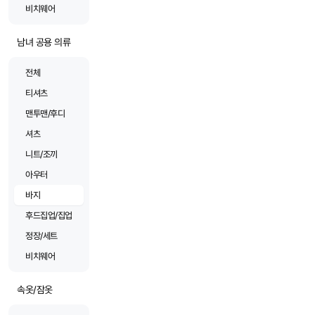
비치웨어
남녀 공용 의류
전체
티셔츠
맨투맨/후디
셔츠
니트/조끼
아우터
바지
후드집업/집업
정장/세트
비치웨어
속옷/잠옷