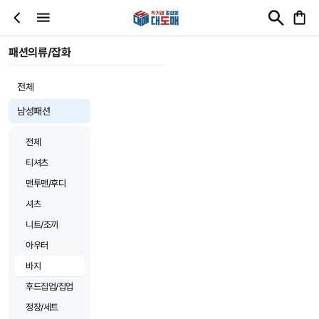
패션의류/잡화
전체
남성패션
전체
티셔츠
맨투맨/후디
셔츠
니트/조끼
아우터
바지
후드집업/집업
정장/세트