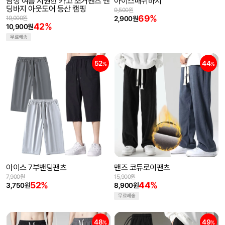
남성 여름 시원한 카고 조거팬츠 밴
아이스매쉬바지
딩바지 아웃도어 등산 캠핑
9,500원
69%
19,000원
2,900원
42%
10,900원
무료배송
52
44
%
%
아이스 7부밴딩팬츠
맨즈 코듀로이팬츠
7,900원
15,900원
52%
44%
3,750원
8,900원
무료배송
48
49
%
%