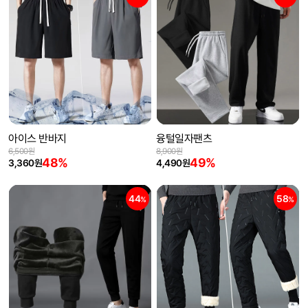
아이스 반바지
융털일자팬츠
6,500원
8,900원
48%
49%
3,360원
4,490원
44
58
%
%