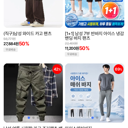
(직구)남성 와이드 카고 팬츠
[1+1] 남성 7부 반바지 아이스 냉감
밴딩 바지 팬츠
56,771원
50%
27,884원
22,400원
50%
11,200원
무료배송
무료배송
42
69
%
%