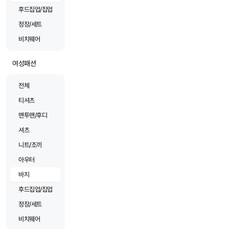
후드집업/집업
정장/세트
비치웨어
여성패션
전체
티셔츠
맨투맨/후디
셔츠
니트/조끼
아우터
바지
후드집업/집업
정장/세트
비치웨어