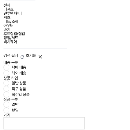
전체
티셔츠
맨투맨/후디
셔츠
니트/조끼
아우터
바지
후드집업/집업
정장/세트
비치웨어
검색 필터
초기화
배송 구분
택배 배송
해외 배송
상품 타입
일반 상품
직구 상품
직수입 상품
상품 구분
일반
핫딜
가격