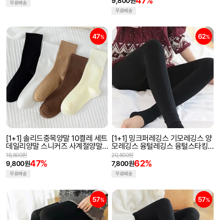
47%
9,800원
무료배송
무료배송
47
62
%
%
[1+1] 솔리드중목양말 10켤레 세트
[1+1] 밍크퍼레깅스 기모레깅스 양
데일리양말 스니커즈 사계절양말
모레깅스 융털레깅스 융털스타킹
발목양말 패션양말
겨울스타킹
18,800원
20,800원
47%
62%
9,800원
7,800원
무료배송
무료배송
57
57
%
%