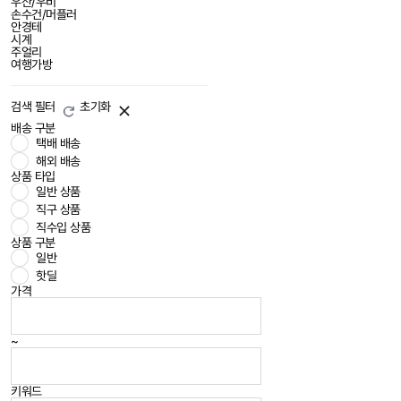
우산/우비
손수건/머플러
안경테
시계
주얼리
여행가방
검색 필터
초기화
배송 구분
택배 배송
해외 배송
상품 타입
일반 상품
직구 상품
직수입 상품
상품 구분
일반
핫딜
가격
~
키워드