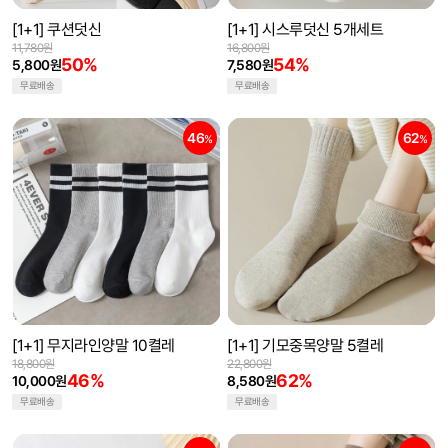
[1+1] 쿠션덧신
[1+1] 시스루덧신 5개세트
11,780원
16,800원
50%
54%
5,800원
7,580원
무료배송
무료배송
46
62
%
%
[1+1] 무지라인양말 10켤레
[1+1] 기모중목양말 5켤레
18,800원
22,800원
46%
62%
10,000원
8,580원
무료배송
무료배송