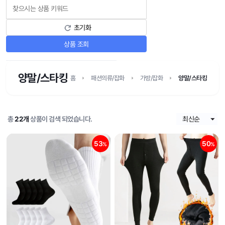
초기화
상품 조회
양말/스타킹
홈
패션의류/잡화
가방/잡화
양말/스타킹
총
22개
상품이 검색 되었습니다.
53
50
%
%