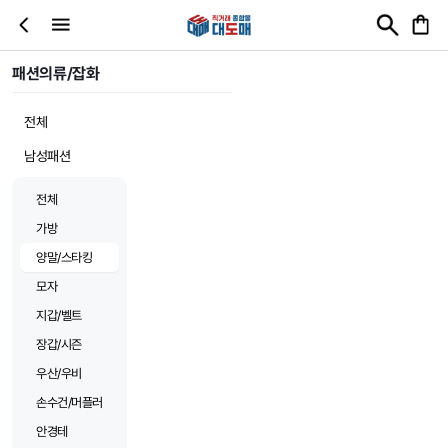
패션의류/잡화
전체
남성패션
전체
가방
양말/스타킹
모자
지갑/벨트
장갑/시즌
우산/우비
손수건/머플러
안경테