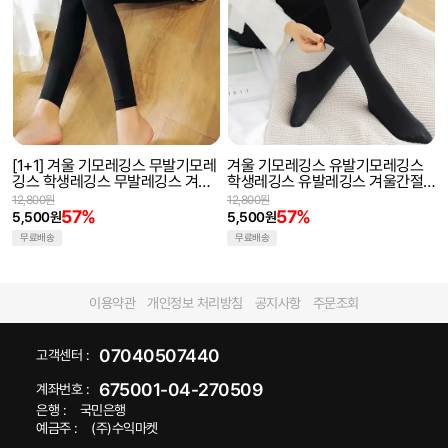
[1+1] 겨울 기모레깅스 무발기모레
겨울 기모레깅스 유발기모레깅스
깅스 학생레깅스 무발레깅스 겨울
학생레깅스 유발레깅스 겨울간절
간절기 피치기모 겨울스타킹
기 피치기모 겨울스타킹
12,800원
12,800원
57%
57%
5,500원
5,500원
무료배송
무료배송
이용약관
개인정보 처리방침
공지사항
주문조회
07040507440
고객센터 :
675001-04-270509
계좌번호 :
은행 :
국민은행
예금주 :
(주)수익마켓