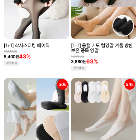
[1+1] 착시스타킹 베이직
[1+1] 융털 기모 털양말 겨울 방한
보온 중목 양말
14,800원
43%
8,400원
10,000원
63%
3,680원
무료배송
무료배송
50
54
%
%