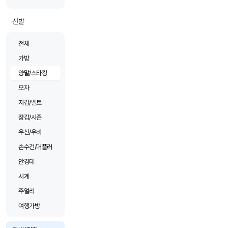
신발
전체
가방
양말/스타킹
모자
지갑/벨트
장갑/시즌
우산/우비
손수건/머플러
안경테
시계
주얼리
여행가방