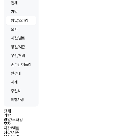
전체
가방
양말/스타킹
모자
지갑/벨트
장갑/시즌
우산/우비
손수건/머플러
안경테
시계
주얼리
여행가방
전체
가방
양말/스타킹
모자
지갑/벨트
장갑/시즌