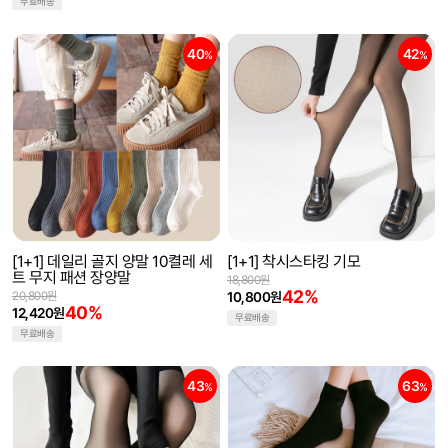
무료배송
40
42
%
%
[1+1] 데일리 골지 양말 10켤레 세
[1+1] 착시스타킹 기모
트 무지 패션 장양말
18,800원
42%
20,800원
10,800원
40%
12,420원
무료배송
무료배송
43
63
%
%