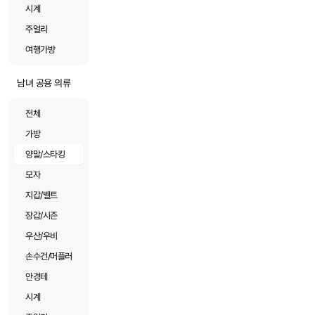
시계
주얼리
여행가방
남녀 공용 의류
전체
가방
양말/스타킹
모자
지갑/벨트
장갑/시즌
우산/우비
손수건/머플러
안경테
시계