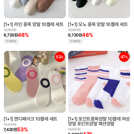
[1+1] 라인 중목 양말 10켤레 세트
[1+1] 모노 중목 양말 10켤레 세트
18,800원
18,800원
48%
48%
9,720원
9,720원
무료배송
무료배송
53
47
%
%
[1+1] 캔디페이크 10켤레 세트
[1+1] 포인트중목양말 10켤레 여성
양말 포인트양말 패션양말
16,000원
53%
7,420원
18,800원