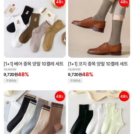
48
48
%
%
[1+1] 베어 중목 양말 10켤레 세트
[1+1] 코지 중목 양말 10켤레 세트
18,800원
18,800원
48%
48%
9,720원
9,720원
무료배송
무료배송
48
48
%
%