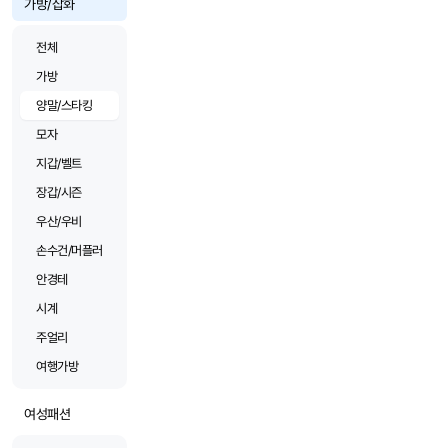
가방/잡화
전체
가방
양말/스타킹
모자
지갑/벨트
장갑/시즌
우산/우비
손수건/머플러
안경테
시계
주얼리
여행가방
여성패션