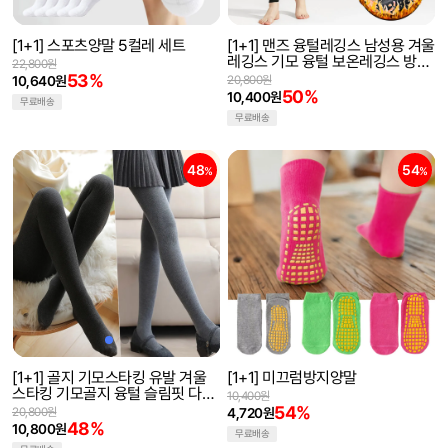
[1+1] 스포츠양말 5컬레 세트
[1+1] 맨즈 융털레깅스 남성용 겨울
레깅스 기모 융털 보온레깅스 방한
22,800원
타이즈 한파 이너웨어
53%
10,640원
20,800원
50%
10,400원
무료배송
무료배송
48
54
%
%
[1+1] 골지 기모스타킹 유발 겨울
[1+1] 미끄럼방지양말
스타킹 기모골지 융털 슬림핏 다리
10,400원
군살커버 겨울타이즈 레깅스
54%
20,800원
4,720원
48%
10,800원
무료배송