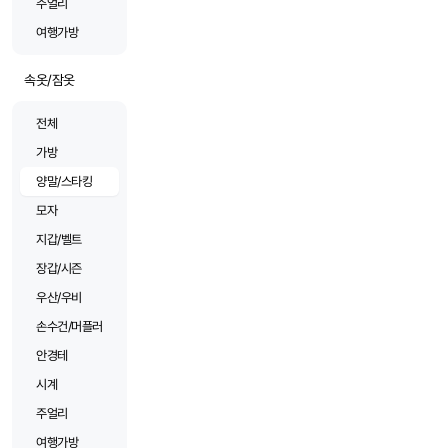
주얼리
여행가방
속옷/잠옷
전체
가방
양말/스타킹
모자
지갑/벨트
장갑/시즌
우산/우비
손수건/머플러
안경테
시계
주얼리
여행가방