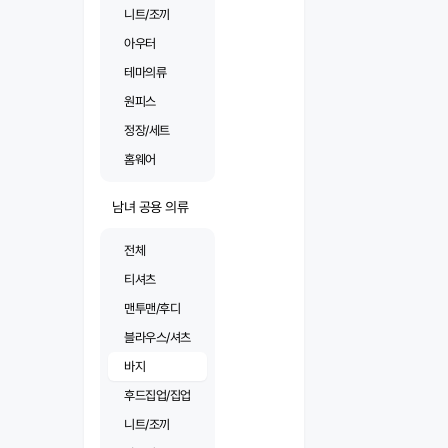
니트/조끼
아우터
테마의류
원피스
정장/세트
홈웨어
남녀 공용 의류
전체
티셔츠
맨투맨/후디
블라우스/셔츠
바지
후드집업/집업
니트/조끼