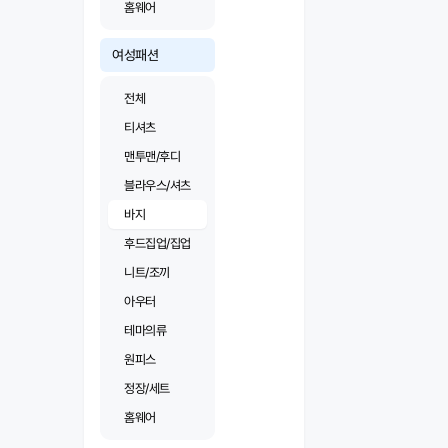
홈웨어
여성패션
전체
티셔츠
맨투맨/후디
블라우스/셔츠
바지
후드집업/집업
니트/조끼
아우터
테마의류
원피스
정장/세트
홈웨어