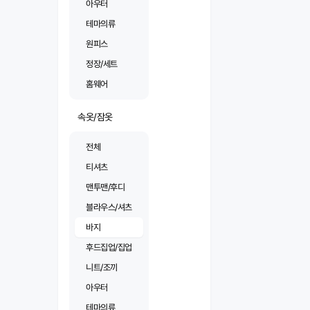
아우터
테마의류
원피스
정장/세트
홈웨어
속옷/잠옷
전체
티셔츠
맨투맨/후디
블라우스/셔츠
바지
후드집업/집업
니트/조끼
아우터
테마의류