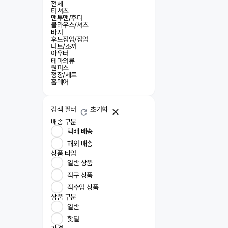
전체
티셔츠
맨투맨/후디
블라우스/셔츠
바지
후드집업/집업
니트/조끼
아우터
테마의류
원피스
정장/세트
홈웨어
검색 필터
초기화
배송 구분
택배 배송
해외 배송
상품 타입
일반 상품
직구 상품
직수입 상품
상품 구분
일반
핫딜