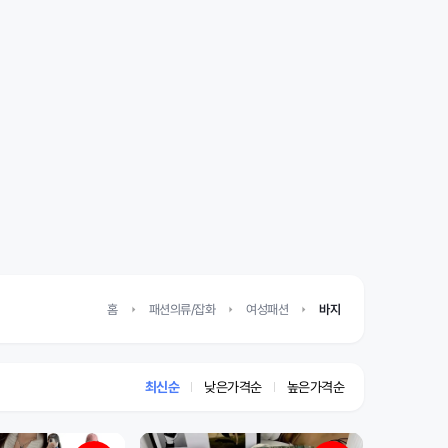
홈
패션의류/잡화
여성패션
바지
최신순
낮은가격순
높은가격순