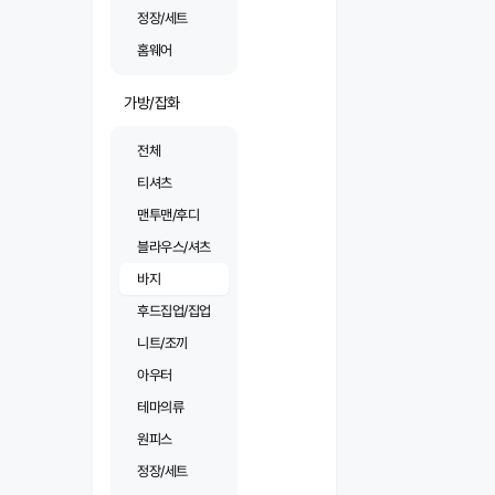
정장/세트
홈웨어
가방/잡화
전체
티셔츠
맨투맨/후디
블라우스/셔츠
바지
후드집업/집업
니트/조끼
아우터
테마의류
원피스
정장/세트