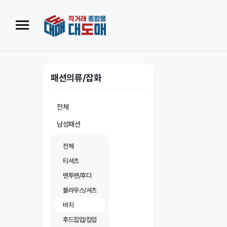
패션의류/잡화
전체
남성패션
전체
티셔츠
맨투맨/후디
블라우스/셔츠
바지
후드집업/집업