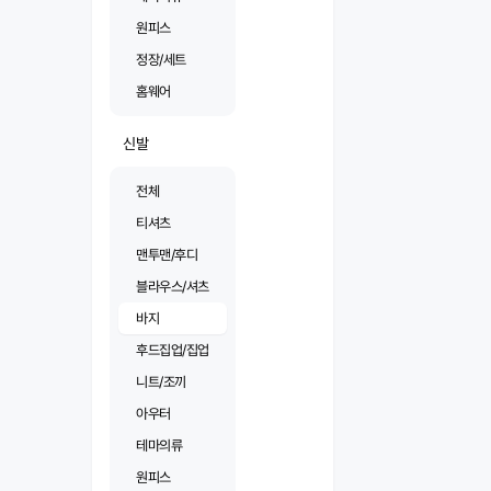
원피스
정장/세트
홈웨어
신발
전체
티셔츠
맨투맨/후디
블라우스/셔츠
바지
후드집업/집업
니트/조끼
아우터
테마의류
원피스